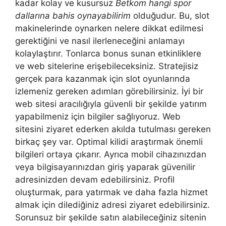
kadar kolay ve kusursuz
Betkom hangi spor
dallarına bahis oynayabilirim
olduğudur. Bu, slot
makinelerinde oynarken nelere dikkat edilmesi
gerektiğini ve nasıl ilerleneceğini anlamayı
kolaylaştırır. Tonlarca bonus sunan etkinliklere
ve web sitelerine erişebileceksiniz. Stratejisiz
gerçek para kazanmak için slot oyunlarında
izlemeniz gereken adımları görebilirsiniz. İyi bir
web sitesi aracılığıyla güvenli bir şekilde yatırım
yapabilmeniz için bilgiler sağlıyoruz. Web
sitesini ziyaret ederken akılda tutulması gereken
birkaç şey var. Optimal kilidi araştırmak önemli
bilgileri ortaya çıkarır. Ayrıca mobil cihazınızdan
veya bilgisayarınızdan giriş yaparak güvenilir
adresinizden devam edebilirsiniz. Profil
oluşturmak, para yatırmak ve daha fazla hizmet
almak için dilediğiniz adresi ziyaret edebilirsiniz.
Sorunsuz bir şekilde satın alabileceğiniz sitenin