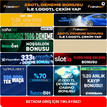
×
BETKOM GİRİŞ İÇİN TIKLAYINIZ!