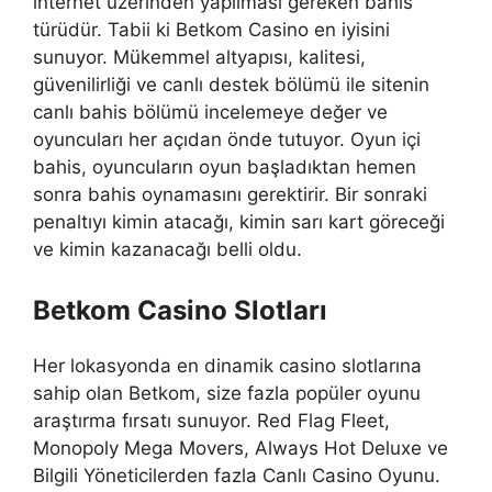
internet üzerinden yapılması gereken bahis
türüdür. Tabii ki Betkom Casino en iyisini
sunuyor. Mükemmel altyapısı, kalitesi,
güvenilirliği ve canlı destek bölümü ile sitenin
canlı bahis bölümü incelemeye değer ve
oyuncuları her açıdan önde tutuyor. Oyun içi
bahis, oyuncuların oyun başladıktan hemen
sonra bahis oynamasını gerektirir. Bir sonraki
penaltıyı kimin atacağı, kimin sarı kart göreceği
ve kimin kazanacağı belli oldu.
Betkom Casino Slotları
Her lokasyonda en dinamik casino slotlarına
sahip olan Betkom, size fazla popüler oyunu
araştırma fırsatı sunuyor. Red Flag Fleet,
Monopoly Mega Movers, Always Hot Deluxe ve
Bilgili Yöneticilerden fazla Canlı Casino Oyunu.