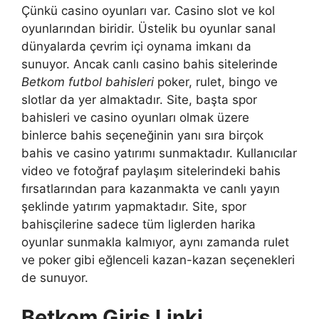
Çünkü casino oyunları var. Casino slot ve kol
oyunlarından biridir. Üstelik bu oyunlar sanal
dünyalarda çevrim içi oynama imkanı da
sunuyor. Ancak canlı casino bahis sitelerinde
Betkom futbol bahisleri
poker, rulet, bingo ve
slotlar da yer almaktadır. Site, başta spor
bahisleri ve casino oyunları olmak üzere
binlerce bahis seçeneğinin yanı sıra birçok
bahis ve casino yatırımı sunmaktadır. Kullanıcılar
video ve fotoğraf paylaşım sitelerindeki bahis
fırsatlarından para kazanmakta ve canlı yayın
şeklinde yatırım yapmaktadır. Site, spor
bahisçilerine sadece tüm liglerden harika
oyunlar sunmakla kalmıyor, aynı zamanda rulet
ve poker gibi eğlenceli kazan-kazan seçenekleri
de sunuyor.
Betkom Giriş Linki