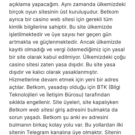
açıklama yapacağım. Aynı zamanda ülkemizdeki
birçok oyun sitesinin üst kuruluşudur. Betkom
ayrıca bir casino web sitesi için gerekli tüm
kimlik bilgilerine sahiptir. Bu site ülkemizde
işletilmektedir ve üye sayısı her geçen gün
artmakta ve güçlenmektedir. Ancak ülkemizde
kayıtlı olmadığı ve vergi ödemediğimiz için yasal
bir site olarak kabul edilmiyor. Ülkemizdeki çoğu
casino sitesi zaten yasa dışıdır. Bu site yasa
dışıdır ve kalıcı olarak yasaklanmıştır.
Hizmetlerine devam etmek için yeni bir adres
açtılar. Betkom, yasadışı olduğu için BTK (Bilgi
Teknolojileri ve İletişim Bürosu) tarafından
sıklıkla engellenir. Site üyeleri, site kapalıyken
Betkom web sitesi
giriş adresini bulmakta da
sorun yaşadı. Betkom şu anki ev adresini
bulmanın birkaç kolay yolu var. Bu yollardan ilki
sitenin Telegram kanalına üye olmaktır. Sitenin