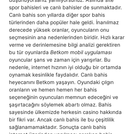
spor bahisleri ve canlı bahisler de sunmaktadır.
Canlı bahis son yıllarda diğer spor bahis
türlerinden daha popüler hale geldi. İnanılmaz
derecede yüksek oranlar, oyuncuların onu
seçmesinin ana nedenlerinden biridir. Hızlı karar
verme ve derinlemesine bilgi analizi gerektiren
bu tür oyunlarda
Betkom mobil uygulaması
oyuncular şans ve zaman için yarışırlar. Bu
nedenle, internet hızının iyi olduğu bir ortamda
oynamak kesinlikle faydalıdır. Canlı bahis
heyecanını Betkom yaşayın. Oyundaki çılgın
oranların ve hemen hemen her bahis
seçeneğinin oyuncuları memnun edeceğini ve
şaşırtacağını söylemek abartı olmaz. Bahis
sayesinde ülkemizde herkesin casino hakkında
bir fikri var. Ancak canlı bahis ile bu çeşitlilik
sağlanamamaktadır. Sonuçta canlı bahis