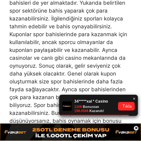
bahisleri de yer almaktadır. Yukarıda belirtilen
spor sektörüne bahis yaparak çok para
kazanabilirsiniz. İlgilendiğiniz sporları kolayca
tahmin edebilir ve bahis oynayabilirsiniz.
Kuponlar spor bahislerinde para kazanmak için
kullanılabilir, ancak sporcu olmayanlar da
kuponları paylaşabilir ve kazanabilir. Ayrıca
casinolar ve canlı gibi casino mekanlarında da
oynuyoruz. Sonuç olarak, gelir seviyeniz çok
daha yüksek olacaktır. Genel olarak kupon
oluşturmak size spor bahislerinde daha fazla
fayda sağlayacaktır. Ayrıca spor bahislerinden
çok para kazanan bahisçiler olduğunu da
biliyoruz. Spor bahislerini bu şekilde kolayca
kazanabilirsiniz. Bunun güvenli bir site olduğunu
düşünüyorsanız, bahis oynamak için bonusu
×
kullanmayı deneyin.