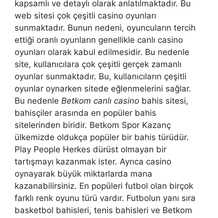
kapsamlı ve detaylı olarak anlatılmaktadır. Bu
web sitesi çok çeşitli casino oyunları
sunmaktadır. Bunun nedeni, oyuncuların tercih
ettiği oranlı oyunların genellikle canlı casino
oyunları olarak kabul edilmesidir. Bu nedenle
site, kullanıcılara çok çeşitli gerçek zamanlı
oyunlar sunmaktadır. Bu, kullanıcıların çeşitli
oyunlar oynarken sitede eğlenmelerini sağlar.
Bu nedenle
Betkom canlı casino
bahis sitesi,
bahisçiler arasında en popüler bahis
sitelerinden biridir. Betkom Spor Kazanç
ülkemizde oldukça popüler bir bahis türüdür.
Play People Herkes dürüst olmayan bir
tartışmayı kazanmak ister. Ayrıca casino
oynayarak büyük miktarlarda mana
kazanabilirsiniz. En popüleri futbol olan birçok
farklı renk oyunu türü vardır. Futbolun yanı sıra
basketbol bahisleri, tenis bahisleri ve Betkom