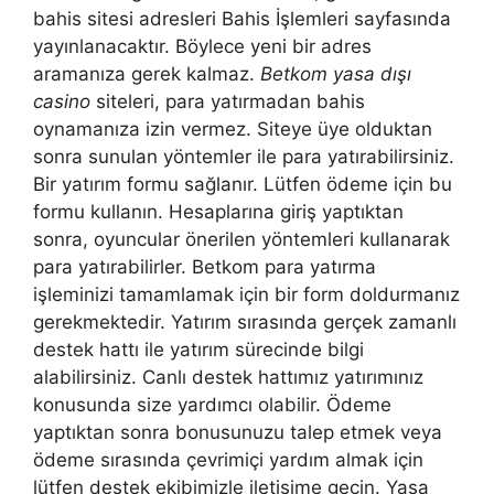
bahis sitesi adresleri Bahis İşlemleri sayfasında
yayınlanacaktır. Böylece yeni bir adres
aramanıza gerek kalmaz.
Betkom yasa dışı
casino
siteleri, para yatırmadan bahis
oynamanıza izin vermez. Siteye üye olduktan
sonra sunulan yöntemler ile para yatırabilirsiniz.
Bir yatırım formu sağlanır. Lütfen ödeme için bu
formu kullanın. Hesaplarına giriş yaptıktan
sonra, oyuncular önerilen yöntemleri kullanarak
para yatırabilirler. Betkom para yatırma
işleminizi tamamlamak için bir form doldurmanız
gerekmektedir. Yatırım sırasında gerçek zamanlı
destek hattı ile yatırım sürecinde bilgi
alabilirsiniz. Canlı destek hattımız yatırımınız
konusunda size yardımcı olabilir. Ödeme
yaptıktan sonra bonusunuzu talep etmek veya
ödeme sırasında çevrimiçi yardım almak için
lütfen destek ekibimizle iletişime geçin. Yasa