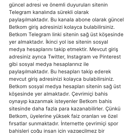
güncel adresi ve önemli duyuruları sitenin
Telegram kanalında sürekli olarak
paylaşılmaktadır. Bu kanala abone olarak güncel
Betkom giriş adresinizi kolayca bulabilirsiniz.
Betkom Telegram linki sitenin sağ üst köşesinde
yer almaktadır. İkinci yol ise sitenin sosyal
medya hesaplarını takip etmektir. Mevcut giriş
adresiniz ayrıca Twitter, Instagram ve Pinterest
gibi sosyal medya hesaplarınız ile
paylaşılmaktadır. Bu hesapları takip ederek
mevcut giriş adresinizi kolayca bulabilirsiniz.
Betkom sosyal medya hesapları sitenin sağ üst
köşesinde yer almaktadır. Çevrimiçi bahis
oynayıp kazanmak isteyenler Betkom bahis
sitesinde daha fazla para kazanabilirler. Çünkü
Betkom, üyelerine yüksek faiz oranları ve özel
fırsatlar sunmaktadır. İnternette çevrimiçi spor
bahisleri çoğu insan için vazgeçilmez bir