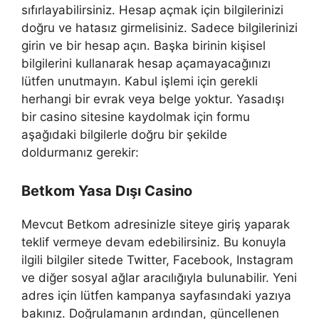
sıfırlayabilirsiniz. Hesap açmak için bilgilerinizi
doğru ve hatasız girmelisiniz. Sadece bilgilerinizi
girin ve bir hesap açın. Başka birinin kişisel
bilgilerini kullanarak hesap açamayacağınızı
lütfen unutmayın. Kabul işlemi için gerekli
herhangi bir evrak veya belge yoktur. Yasadışı
bir casino sitesine kaydolmak için formu
aşağıdaki bilgilerle doğru bir şekilde
doldurmanız gerekir:
Betkom Yasa Dışı Casino
Mevcut Betkom adresinizle siteye giriş yaparak
teklif vermeye devam edebilirsiniz. Bu konuyla
ilgili bilgiler sitede Twitter, Facebook, Instagram
ve diğer sosyal ağlar aracılığıyla bulunabilir. Yeni
adres için lütfen kampanya sayfasındaki yazıya
bakınız. Doğrulamanın ardından, güncellenen