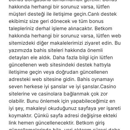
hakkında herhangi bir sorunuz varsa, lütfen
müşteri desteği ile iletişime geçin.Canlı destek
ekibimiz size geri dönecek ve tüm bonus
talepleriniz derhal işleme alınacaktır. Betkom
hakkında herhangi bir sorunuz varsa, lütfen web
sitemizdeki diğer makalelerimizi ziyaret edin. Bu
yazımızda bahis siteleri hakkında önemli
detayları ele aldık. Daha fazla bilgi için lütfen
güncellenen web sitesindeki destek hattıyla
iletişime geçin veya doğrudan güncellenen
adresteki web sitesine gidin. Bahis oynamayı
seven herkese iyi şanslar ve iyi şanslar.Casino
sitelerine ve casinolara bağlanmak çok zor
olabilir. Bunu önlemek için yapabileceğimiz en
iyi şey, makaleyi okuduğunuz sayfaya yer işareti
koymaktır. Çünkü sayfa adresi değişirse ekteki
link hemen güncellenecektir. Betkom giriş