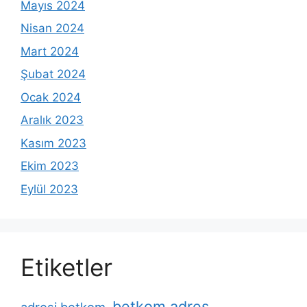
Mayıs 2024
Nisan 2024
Mart 2024
Şubat 2024
Ocak 2024
Aralık 2023
Kasım 2023
Ekim 2023
Eylül 2023
Etiketler
betkom adres
adresi betkom