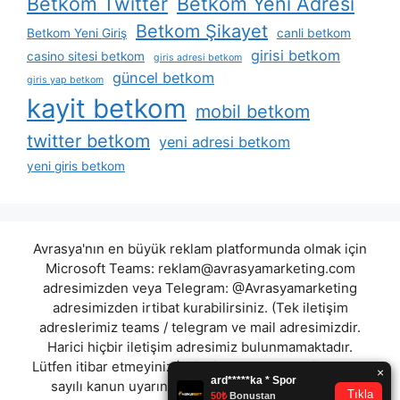
Betkom Twitter
Betkom Yeni Adresi
Betkom Şikayet
Betkom Yeni Giriş
canli betkom
girisi betkom
casino sitesi betkom
giris adresi betkom
güncel betkom
giris yap betkom
kayit betkom
mobil betkom
twitter betkom
yeni adresi betkom
yeni giris betkom
Avrasya'nın en büyük reklam platformunda olmak için
Microsoft Teams:
reklam@avrasyamarketing.com
adresimizden veya Telegram: @Avrasyamarketing
adresimizden irtibat kurabilirsiniz. (Tek iletişim
adreslerimiz teams / telegram ve mail adresimizdir.
Harici hiçbir iletişim adresimiz bulunmamaktadır.
Lütfen itibar etmeyiniz.) Türkiye yasalarına göre 7258
sayılı kanun uyarınca yasa dışı bahis oynamanın