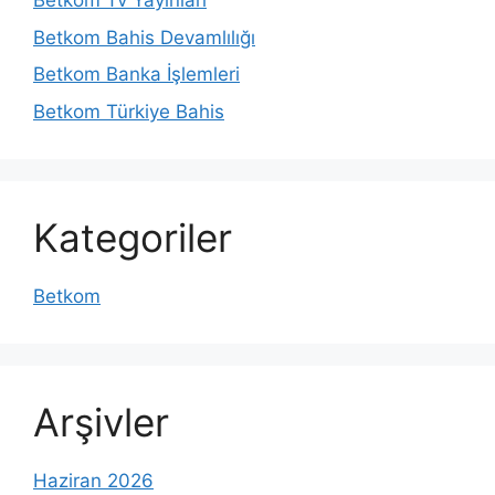
Betkom Tv Yayınları
Betkom Bahis Devamlılığı
Betkom Banka İşlemleri
Betkom Türkiye Bahis
Kategoriler
Betkom
Arşivler
Haziran 2026