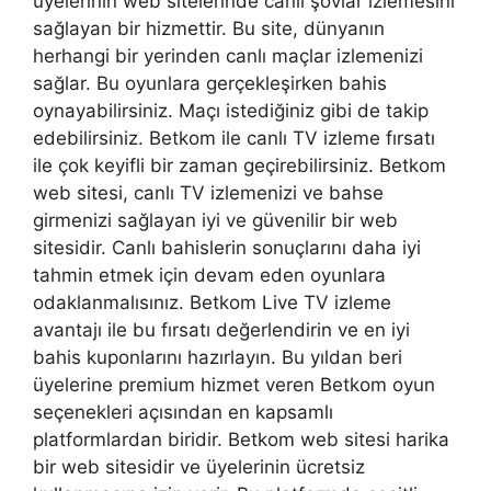
üyelerinin web sitelerinde canlı şovlar izlemesini
sağlayan bir hizmettir. Bu site, dünyanın
herhangi bir yerinden canlı maçlar izlemenizi
sağlar. Bu oyunlara gerçekleşirken bahis
oynayabilirsiniz. Maçı istediğiniz gibi de takip
edebilirsiniz. Betkom ile canlı TV izleme fırsatı
ile çok keyifli bir zaman geçirebilirsiniz. Betkom
web sitesi, canlı TV izlemenizi ve bahse
girmenizi sağlayan iyi ve güvenilir bir web
sitesidir. Canlı bahislerin sonuçlarını daha iyi
tahmin etmek için devam eden oyunlara
odaklanmalısınız. Betkom Live TV izleme
avantajı ile bu fırsatı değerlendirin ve en iyi
bahis kuponlarını hazırlayın. Bu yıldan beri
üyelerine premium hizmet veren Betkom oyun
seçenekleri açısından en kapsamlı
platformlardan biridir. Betkom web sitesi harika
bir web sitesidir ve üyelerinin ücretsiz