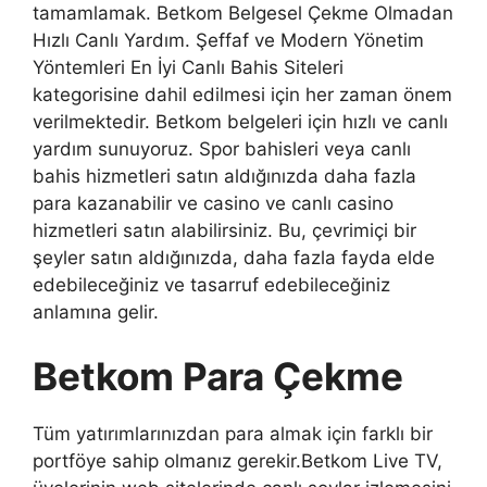
tamamlamak. Betkom Belgesel Çekme Olmadan
Hızlı Canlı Yardım. Şeffaf ve Modern Yönetim
Yöntemleri En İyi Canlı Bahis Siteleri
kategorisine dahil edilmesi için her zaman önem
verilmektedir. Betkom belgeleri için hızlı ve canlı
yardım sunuyoruz. Spor bahisleri veya canlı
bahis hizmetleri satın aldığınızda daha fazla
para kazanabilir ve casino ve canlı casino
hizmetleri satın alabilirsiniz. Bu, çevrimiçi bir
şeyler satın aldığınızda, daha fazla fayda elde
edebileceğiniz ve tasarruf edebileceğiniz
anlamına gelir.
Betkom Para Çekme
Tüm yatırımlarınızdan para almak için farklı bir
portföye sahip olmanız gerekir.Betkom Live TV,