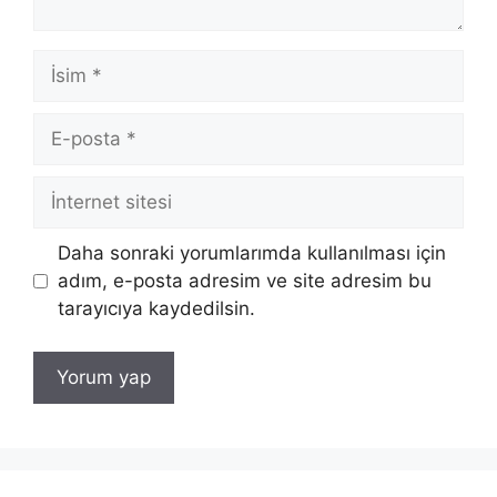
İsim
E-
posta
İnternet
sitesi
Daha sonraki yorumlarımda kullanılması için
adım, e-posta adresim ve site adresim bu
tarayıcıya kaydedilsin.