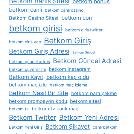
Betkom Bahis Sitesi
betkom bonus
betkom canli
betkom canlı casino
betkom com
Betkom Casino Sitesi
betkom girisi
betkom giris twitter
Betkom Giriş
betkom giris yap
Betkom Giriş Adresi
Betkom Güncel
Betkom Güncel Adresi
betkom güncel adres
betkom instagram
betkom güvenlir mi
Betkom Kayıt
betkom kaç oldu
betkom maç izle
betkom maç izleme
Betkom Nasıl Bir Site
betkom para çekme
betkom promosyon kodu
betkom sitesi
betkom tv canli maç
betkom tv
Betkom Twitter
Betkom Yeni Adresi
Betkom Şikayet
Betkom Yeni Giriş
canli betkom