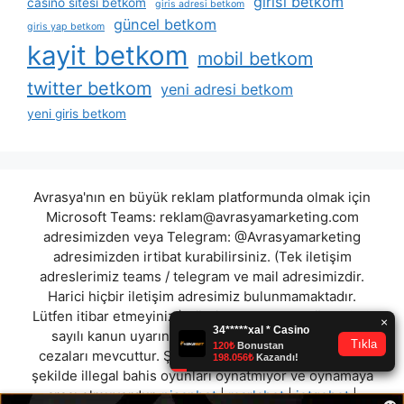
girisi betkom
casino sitesi betkom
giris adresi betkom
güncel betkom
giris yap betkom
kayit betkom
mobil betkom
twitter betkom
yeni adresi betkom
yeni giris betkom
Avrasya'nın en büyük reklam platformunda olmak için
Microsoft Teams:
reklam@avrasyamarketing.com
adresimizden veya Telegram: @Avrasyamarketing
adresimizden irtibat kurabilirsiniz. (Tek iletişim
adreslerimiz teams / telegram ve mail adresimizdir.
Harici hiçbir iletişim adresimiz bulunmamaktadır.
Lütfen itibar etmeyiniz.) Türkiye yasalarına göre 7258
sayılı kanun uyarınca yasa dışı bahis oynamanın
cezaları mevcuttur. Şu an bulunduğunuz site hiç bir
şekilde illegal bahis oyunları oynatmıyor ve oynamaya
aracı olmuyordur.
nisanbet
|
marlabet
|
jetgobet
|