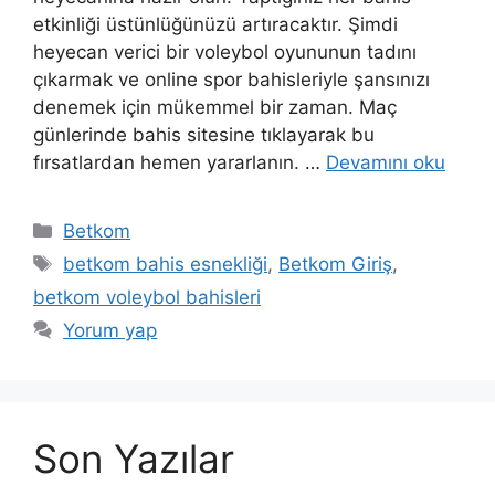
etkinliği üstünlüğünüzü artıracaktır. Şimdi
heyecan verici bir voleybol oyununun tadını
çıkarmak ve online spor bahisleriyle şansınızı
denemek için mükemmel bir zaman. Maç
günlerinde bahis sitesine tıklayarak bu
fırsatlardan hemen yararlanın. …
Devamını oku
Kategoriler
Betkom
Etiketler
betkom bahis esnekliği
,
Betkom Giriş
,
betkom voleybol bahisleri
Yorum yap
Son Yazılar