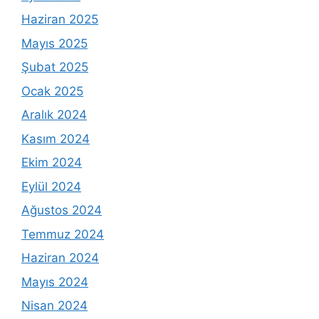
Haziran 2025
Mayıs 2025
Şubat 2025
Ocak 2025
Aralık 2024
Kasım 2024
Ekim 2024
Eylül 2024
Ağustos 2024
Temmuz 2024
Haziran 2024
Mayıs 2024
Nisan 2024