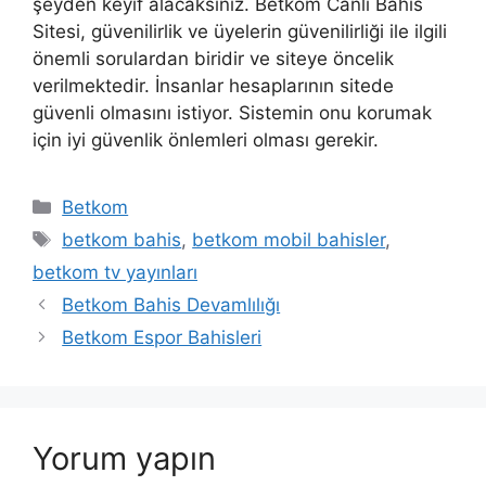
şeyden keyif alacaksınız. Betkom Canlı Bahis
Sitesi, güvenilirlik ve üyelerin güvenilirliği ile ilgili
önemli sorulardan biridir ve siteye öncelik
verilmektedir. İnsanlar hesaplarının sitede
güvenli olmasını istiyor. Sistemin onu korumak
için iyi güvenlik önlemleri olması gerekir.
Kategoriler
Betkom
Etiketler
betkom bahis
,
betkom mobil bahisler
,
betkom tv yayınları
Betkom Bahis Devamlılığı
Betkom Espor Bahisleri
Yorum yapın