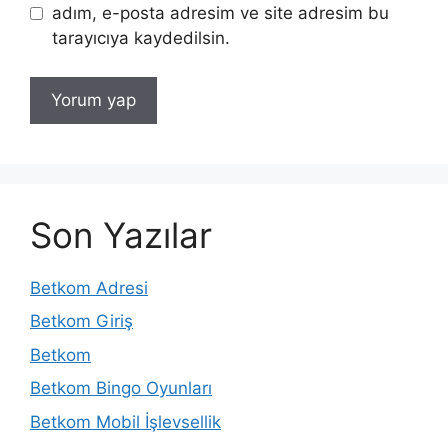
adım, e-posta adresim ve site adresim bu
tarayıcıya kaydedilsin.
Son Yazılar
Betkom Adresi
Betkom Giriş
Betkom
Betkom Bingo Oyunları
Betkom Mobil İşlevsellik