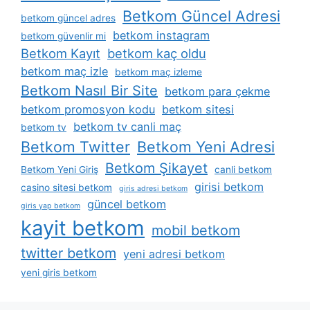
Betkom Güncel Adresi
betkom güncel adres
betkom instagram
betkom güvenlir mi
Betkom Kayıt
betkom kaç oldu
betkom maç izle
betkom maç izleme
Betkom Nasıl Bir Site
betkom para çekme
betkom promosyon kodu
betkom sitesi
betkom tv canli maç
betkom tv
Betkom Twitter
Betkom Yeni Adresi
Betkom Şikayet
Betkom Yeni Giriş
canli betkom
girisi betkom
casino sitesi betkom
giris adresi betkom
güncel betkom
giris yap betkom
kayit betkom
mobil betkom
twitter betkom
yeni adresi betkom
yeni giris betkom