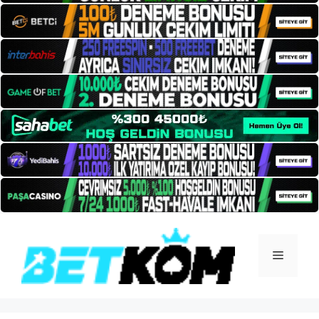
İçeriğe
atla
Menü