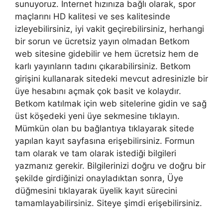
sunuyoruz. İnternet hızınıza bağlı olarak, spor
maçlarını HD kalitesi ve ses kalitesinde
izleyebilirsiniz, iyi vakit geçirebilirsiniz, herhangi
bir sorun ve ücretsiz yayın olmadan Betkom
web sitesine gidebilir ve hem ücretsiz hem de
karlı yayınların tadını çıkarabilirsiniz. Betkom
girişini kullanarak sitedeki mevcut adresinizle bir
üye hesabını açmak çok basit ve kolaydır.
Betkom katılmak için web sitelerine gidin ve sağ
üst köşedeki yeni üye sekmesine tıklayın.
Mümkün olan bu bağlantıya tıklayarak sitede
yapılan kayıt sayfasına erişebilirsiniz. Formun
tam olarak ve tam olarak istediği bilgileri
yazmanız gerekir. Bilgilerinizi doğru ve doğru bir
şekilde girdiğinizi onayladıktan sonra, Üye
düğmesini tıklayarak üyelik kayıt sürecini
tamamlayabilirsiniz. Siteye şimdi erişebilirsiniz.