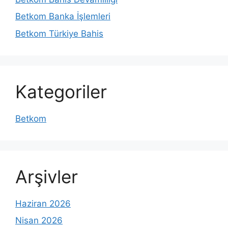
Betkom Banka İşlemleri
Betkom Türkiye Bahis
Kategoriler
Betkom
Arşivler
Haziran 2026
Nisan 2026