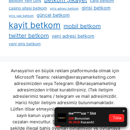
Betkom Yeni Giriş
canli betkom
girisi betkom
casino sitesi betkom
giris adresi betkom
güncel betkom
giris yap betkom
kayit betkom
mobil betkom
twitter betkom
yeni adresi betkom
yeni giris betkom
Avrasya'nın en büyük reklam platformunda olmak için
Microsoft Teams:
reklam@avrasyamarketing.com
adresimizden veya Telegram: @Avrasyamarketing
adresimizden irtibat kurabilirsiniz. (Tek iletişim
adreslerimiz teams / telegram ve mail adresimizdir.
Harici hiçbir iletişim adresimiz bulunmamaktadır.
Lütfen itibar etmeyiniz.) Türkiye yasalarına göre 7258
sayılı kanun uyarınca yasa dışı bahis oynamanın
cezaları mevcuttur. Şu an bulunduğunuz site hiç bir
şekilde illegal bahis oyunları oynatmıyor ve oynamaya