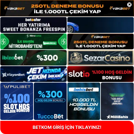
×
BETKOM GİRİŞ İÇİN TIKLAYINIZ!