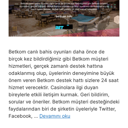
Betkom canlı bahis oyunları daha önce de
birçok kez bildirdiğimiz gibi Betkom müşteri
hizmetleri, gerçek zamanlı destek hattına
odaklanmış olup, üyelerinin deneyimine büyük
önem veren Betkom destek hattı sizlere 24 saat
hizmet verecektir. Casinolara ilgi duyan
bireylerle etkili iletişim kurmak. Geri bildirim,
sorular ve öneriler. Betkom müşteri desteğindeki
faydalarından biri de şirketin üyeleriyle Twitter,
Facebook, …
Devamını oku