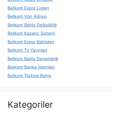
Betkom Espor Ligleri
Betkom Vpn Adresi
Betkom Bahis Değişikliği
Betkom Kazanç Sistemi
Betkom Espor Bahisleri
Betkom Tv Yayınları
Betkom Bahis Devamlılığı
Betkom Banka İşlemleri
Betkom Türkiye Bahis
Kategoriler