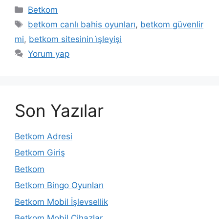
Kategoriler
Betkom
Etiketler
betkom canlı bahis oyunları
,
betkom güvenlir
mi
,
betkom sitesinin i̇şleyişi
Yorum yap
Son Yazılar
Betkom Adresi
Betkom Giriş
Betkom
Betkom Bingo Oyunları
Betkom Mobil İşlevsellik
Betkom Mobil Cihazlar