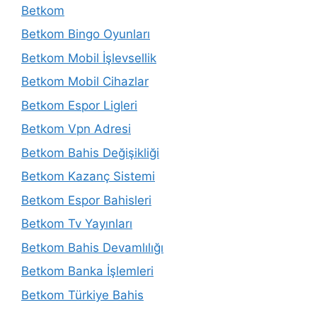
Betkom
Betkom Bingo Oyunları
Betkom Mobil İşlevsellik
Betkom Mobil Cihazlar
Betkom Espor Ligleri
Betkom Vpn Adresi
Betkom Bahis Değişikliği
Betkom Kazanç Sistemi
Betkom Espor Bahisleri
Betkom Tv Yayınları
Betkom Bahis Devamlılığı
Betkom Banka İşlemleri
Betkom Türkiye Bahis