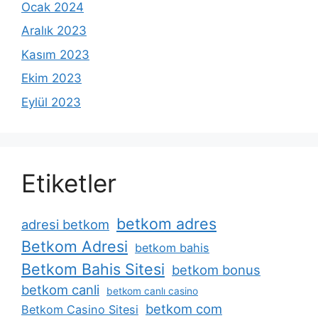
Ocak 2024
Aralık 2023
Kasım 2023
Ekim 2023
Eylül 2023
Etiketler
betkom adres
adresi betkom
Betkom Adresi
betkom bahis
Betkom Bahis Sitesi
betkom bonus
betkom canli
betkom canlı casino
betkom com
Betkom Casino Sitesi