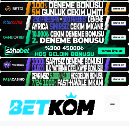
İçeriğe
atla
Menü