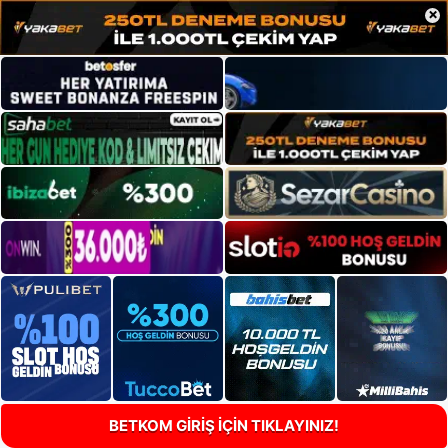
×
BETKOM GİRİŞ İÇİN TIKLAYINIZ!