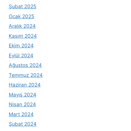
Şubat 2025
Ocak 2025
Aralık 2024
Kasım 2024
Ekim 2024
Eylül 2024
Ağustos 2024
Temmuz 2024
Haziran 2024
Mayıs 2024
Nisan 2024
Mart 2024
Şubat 2024