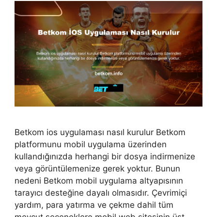
Betkom ios uygulaması nasıl kurulur Betkom
platformunu mobil uygulama üzerinden
kullandığınızda herhangi bir dosya indirmenize
veya görüntülemenize gerek yoktur. Bunun
nedeni Betkom mobil uygulama altyapısının
tarayıcı desteğine dayalı olmasıdır. Çevrimiçi
yardım, para yatırma ve çekme dahil tüm
mevcut seçeneklere mobil web sitesinin üst