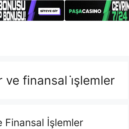
ve finansal i̇şlemler
 Finansal İşlemler