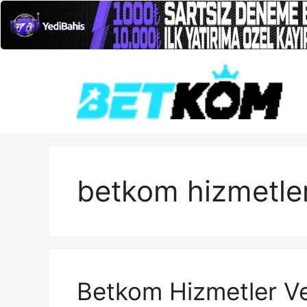
İçeriğe
atla
betkom hizmetler 
Betkom Hizmetler Ve