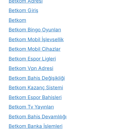
Betkom Adresi
Betkom Giriş
Betkom
Betkom Bingo Oyunları
Betkom Mobil İşlevsellik
Betkom Mobil Cihazlar
Betkom Espor Ligleri
Betkom Vpn Adresi
Betkom Bahis Değişikliği
Betkom Kazanç Sistemi
Betkom Espor Bahisleri
Betkom Tv Yayınları
Betkom Bahis Devamlılığı
Betkom Banka İşlemleri