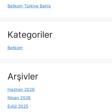
Betkom Türkiye Bahis
Kategoriler
Betkom
Arşivler
Haziran 2026
Nisan 2026
Eylül 2025