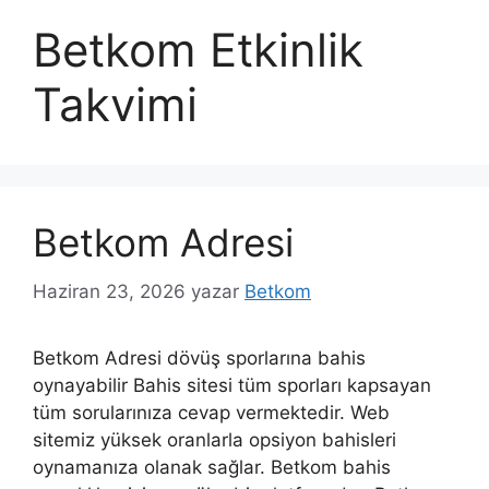
Betkom Etkinlik
Takvimi
Betkom Adresi
Haziran 23, 2026
yazar
Betkom
Betkom Adresi dövüş sporlarına bahis
oynayabilir Bahis sitesi tüm sporları kapsayan
tüm sorularınıza cevap vermektedir. Web
sitemiz yüksek oranlarla opsiyon bahisleri
oynamanıza olanak sağlar. Betkom bahis