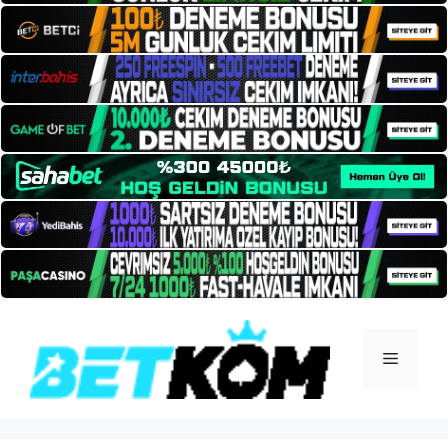
İçeriğe
atla
Menü