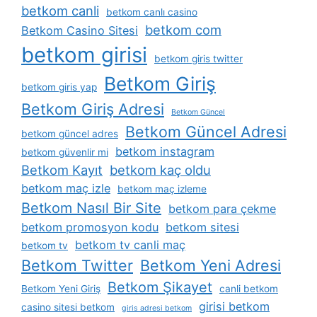
betkom canli
betkom canlı casino
betkom com
Betkom Casino Sitesi
betkom girisi
betkom giris twitter
Betkom Giriş
betkom giris yap
Betkom Giriş Adresi
Betkom Güncel
Betkom Güncel Adresi
betkom güncel adres
betkom instagram
betkom güvenlir mi
Betkom Kayıt
betkom kaç oldu
betkom maç izle
betkom maç izleme
Betkom Nasıl Bir Site
betkom para çekme
betkom promosyon kodu
betkom sitesi
betkom tv canli maç
betkom tv
Betkom Twitter
Betkom Yeni Adresi
Betkom Şikayet
Betkom Yeni Giriş
canli betkom
girisi betkom
casino sitesi betkom
giris adresi betkom