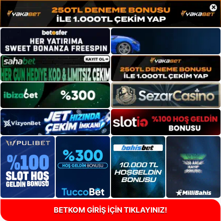
×
BETKOM GİRİŞ İÇİN TIKLAYINIZ!