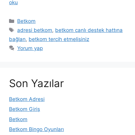
oku
Kategoriler
Betkom
Etiketler
adresi betkom
,
betkom canlı destek hattına
bağlan
,
betkom tercih etmelisiniz
Yorum yap
Son Yazılar
Betkom Adresi
Betkom Giriş
Betkom
Betkom Bingo Oyunları