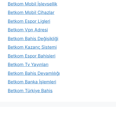
Betkom Mobil İşlevsellik
Betkom Mobil Cihazlar
Betkom Espor Ligleri
Betkom Vpn Adresi
Betkom Bahis Değişikliği
Betkom Kazanç Sistemi
Betkom Espor Bahisleri
Betkom Tv Yayınları
Betkom Bahis Devamlılığı
Betkom Banka İşlemleri
Betkom Türkiye Bahis