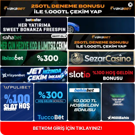
×
BETKOM GİRİŞ İÇİN TIKLAYINIZ!