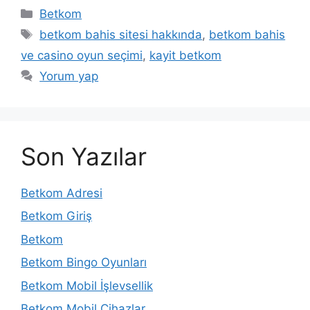
Kategoriler
Betkom
Etiketler
betkom bahis sitesi hakkında
,
betkom bahis
ve casino oyun seçimi
,
kayit betkom
Yorum yap
Son Yazılar
Betkom Adresi
Betkom Giriş
Betkom
Betkom Bingo Oyunları
Betkom Mobil İşlevsellik
Betkom Mobil Cihazlar