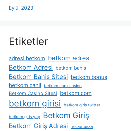
Eylül 2023
Etiketler
betkom adres
adresi betkom
Betkom Adresi
betkom bahis
Betkom Bahis Sitesi
betkom bonus
betkom canli
betkom canlı casino
betkom com
Betkom Casino Sitesi
betkom girisi
betkom giris twitter
Betkom Giriş
betkom giris yap
Betkom Giriş Adresi
Betkom Güncel