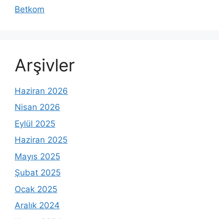
Betkom
Arşivler
Haziran 2026
Nisan 2026
Eylül 2025
Haziran 2025
Mayıs 2025
Şubat 2025
Ocak 2025
Aralık 2024