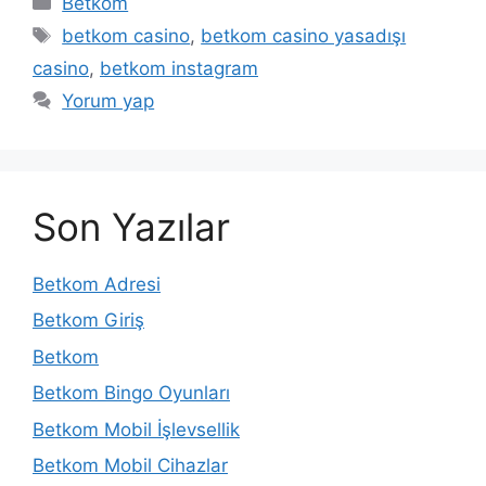
Betkom
Etiketler
betkom casino
,
betkom casino yasadışı
casino
,
betkom instagram
Yorum yap
Son Yazılar
Betkom Adresi
Betkom Giriş
Betkom
Betkom Bingo Oyunları
Betkom Mobil İşlevsellik
Betkom Mobil Cihazlar