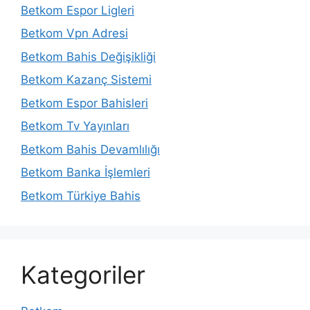
Betkom Espor Ligleri
Betkom Vpn Adresi
Betkom Bahis Değişikliği
Betkom Kazanç Sistemi
Betkom Espor Bahisleri
Betkom Tv Yayınları
Betkom Bahis Devamlılığı
Betkom Banka İşlemleri
Betkom Türkiye Bahis
Kategoriler