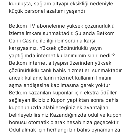
kuruluşta, sağlam altyapı eksikliği nedeniyle
küçük personel azaltımı yaşandı
Betkom TV abonelerine yüksek çözünürlüklü
izleme imkanı sunmaktadır. Şu anda Betkom
Canlı Casino ile ilgili bir sorunla karşı
karşıyasınız. Yüksek çözünürlüklü yayın
yaptığımda internet kullanımımın sınırı nedir?
Betkom internet altyapısı üzerinden yüksek
çözünürlüklü canlı bahis hizmetleri sunmaktadır
ancak kullanıcıların internet kullanım limitini
aşma endişesine kapılmasına gerek yoktur
Betkom kazanılan kuponlar için ekstra ödüller
sağlayan ilk biziz Kupon yaptıktan sonra bahis
kuponunuzda alabileceğiniz ek avantajları
belirleyebilirsiniz Kazandığınızda ödül ve kupon
bonusu otomatik olarak hesabınıza geçecektir
Ödül almak için herhangi bir bahis oynamanıza