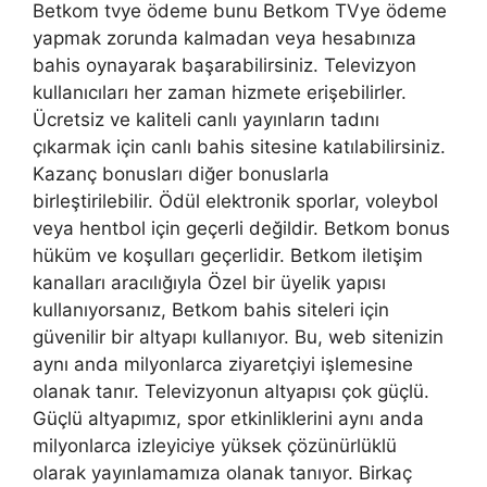
Betkom tvye ödeme bunu Betkom TVye ödeme
yapmak zorunda kalmadan veya hesabınıza
bahis oynayarak başarabilirsiniz. Televizyon
kullanıcıları her zaman hizmete erişebilirler.
Ücretsiz ve kaliteli canlı yayınların tadını
çıkarmak için canlı bahis sitesine katılabilirsiniz.
Kazanç bonusları diğer bonuslarla
birleştirilebilir. Ödül elektronik sporlar, voleybol
veya hentbol için geçerli değildir. Betkom bonus
hüküm ve koşulları geçerlidir. Betkom iletişim
kanalları aracılığıyla Özel bir üyelik yapısı
kullanıyorsanız, Betkom bahis siteleri için
güvenilir bir altyapı kullanıyor. Bu, web sitenizin
aynı anda milyonlarca ziyaretçiyi işlemesine
olanak tanır. Televizyonun altyapısı çok güçlü.
Güçlü altyapımız, spor etkinliklerini aynı anda
milyonlarca izleyiciye yüksek çözünürlüklü
olarak yayınlamamıza olanak tanıyor. Birkaç