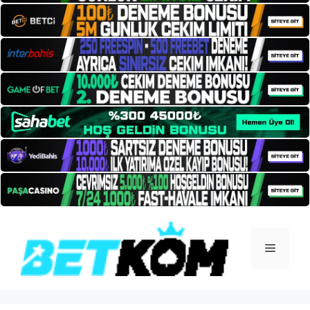
İçeriğe
atla
Menü