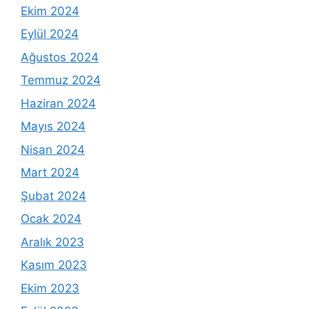
Ekim 2024
Eylül 2024
Ağustos 2024
Temmuz 2024
Haziran 2024
Mayıs 2024
Nisan 2024
Mart 2024
Şubat 2024
Ocak 2024
Aralık 2023
Kasım 2023
Ekim 2023