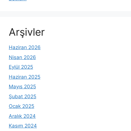
Arşivler
Haziran 2026
Nisan 2026
Eylül 2025
Haziran 2025
Mayıs 2025
Şubat 2025
Ocak 2025
Aralık 2024
Kasım 2024