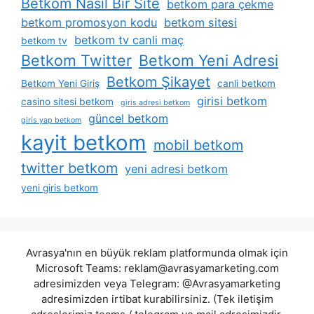
Betkom Nasıl Bir Site
betkom para çekme
betkom promosyon kodu
betkom sitesi
betkom tv canli maç
betkom tv
Betkom Twitter
Betkom Yeni Adresi
Betkom Şikayet
Betkom Yeni Giriş
canli betkom
girisi betkom
casino sitesi betkom
giris adresi betkom
güncel betkom
giris yap betkom
kayit betkom
mobil betkom
twitter betkom
yeni adresi betkom
yeni giris betkom
Avrasya'nın en büyük reklam platformunda olmak için
Microsoft Teams:
reklam@avrasyamarketing.com
adresimizden veya Telegram: @Avrasyamarketing
adresimizden irtibat kurabilirsiniz. (Tek iletişim