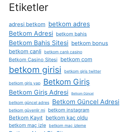
Etiketler
betkom adres
adresi betkom
Betkom Adresi
betkom bahis
Betkom Bahis Sitesi
betkom bonus
betkom canli
betkom canlı casino
betkom com
Betkom Casino Sitesi
betkom girisi
betkom giris twitter
Betkom Giriş
betkom giris yap
Betkom Giriş Adresi
Betkom Güncel
Betkom Güncel Adresi
betkom güncel adres
betkom instagram
betkom güvenlir mi
Betkom Kayıt
betkom kaç oldu
betkom maç izle
betkom maç izleme