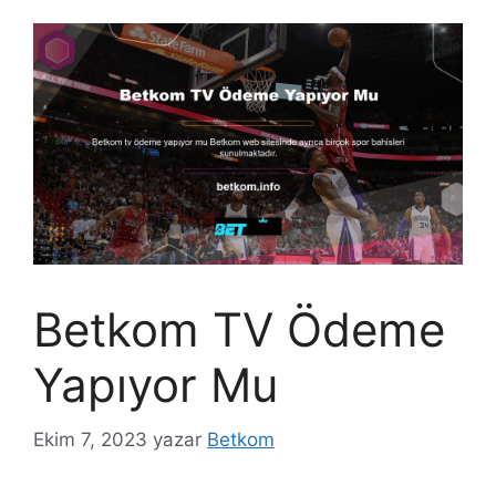
Betkom TV Ödeme
Yapıyor Mu
Ekim 7, 2023
yazar
Betkom