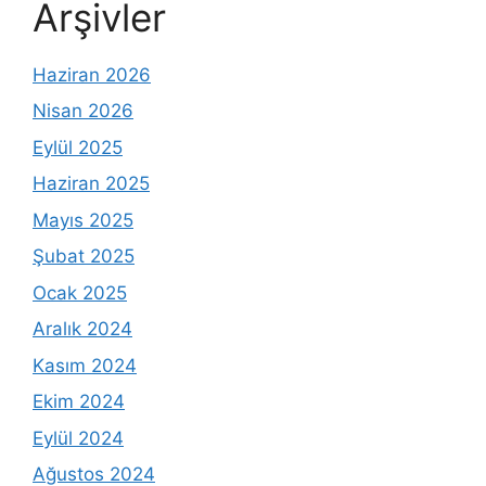
Arşivler
Haziran 2026
Nisan 2026
Eylül 2025
Haziran 2025
Mayıs 2025
Şubat 2025
Ocak 2025
Aralık 2024
Kasım 2024
Ekim 2024
Eylül 2024
Ağustos 2024