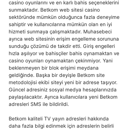
casino oyunlarını ve en karlı bahis seçeneklerini
sunmaktadır. Betkom web sitesi casino
sektöründe mümkün olduğunca fazla deneyime
sahiptir ve kullanıcılarına mümkün olan en iyi
hizmeti sunmaya çalışmaktadır. Muhasebeci
ayrıca web sitesinin erişim engelleme sorununa
sunduğu çözümü de takdir etti. Giriş engelleri
hızla aşılıyor ve bahisçiler bahis oynamaktan ve
casino oyunları oynamaktan çekinmiyor. Yani
beklenmeyen bir blok erişimi meydana
geldiğinde. Başka bir deyişle Betkom site
metodolojisi ekibi siteyi yeni bir adrese taşıyor.
Güncel adresiniz sosyal medya hesaplarınızda
paylaşılacaktır. Ayrıca kullanıcılara yeni Betkom
adresleri SMS ile bildirildi.
Betkom kaliteli TV yayın adresleri hakkında
daha fazla bilgi edinmek için adreslerin belirli