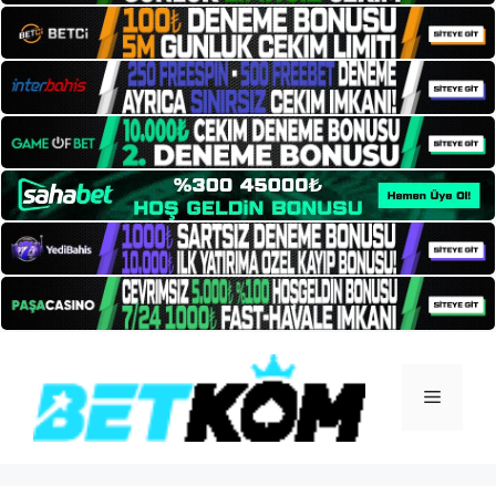
İçeriğe
atla
Menü