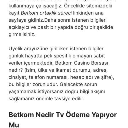
kullanmaya çalışacağız. Öncelikle sitemizdeki
kayıt
Betkom ortaklık süreci
linkinden ana
sayfaya gidiniz.Daha sonra istenen bilgileri
açıklayıcı ve basit bir yapıda doğru bir şekilde
girmelisiniz.
Üyelik arayüzüne girilirken istenen bilgiler
günlük hayatta pek spesifik olmayan sabit
veriler içermektedir. Betkom Casino Borsası
nedir? (isim, ülke ve ikamet durumu, adres,
cinsiyet, telefon numarası, hesap adı ve şifre),
bu bilgiler zorunludur. Gelecekte sorun
yaşamamak istiyorsanız doğru bilgi akışını
sağlamanız önemle tavsiye edilir.
Betkom Nedir Tv Ödeme Yapıyor
Mu