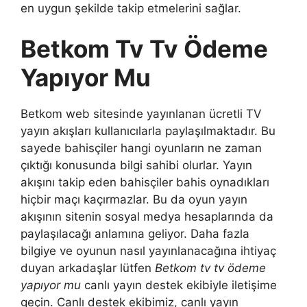
en uygun şekilde takip etmelerini sağlar.
Betkom Tv Tv Ödeme
Yapıyor Mu
Betkom web sitesinde yayınlanan ücretli TV
yayın akışları kullanıcılarla paylaşılmaktadır. Bu
sayede bahisçiler hangi oyunların ne zaman
çıktığı konusunda bilgi sahibi olurlar. Yayın
akışını takip eden bahisçiler bahis oynadıkları
hiçbir maçı kaçırmazlar. Bu da oyun yayın
akışının sitenin sosyal medya hesaplarında da
paylaşılacağı anlamına geliyor. Daha fazla
bilgiye ve oyunun nasıl yayınlanacağına ihtiyaç
duyan arkadaşlar lütfen
Betkom tv tv ödeme
yapıyor mu
canlı yayın destek ekibiyle iletişime
geçin. Canlı destek ekibimiz, canlı yayın