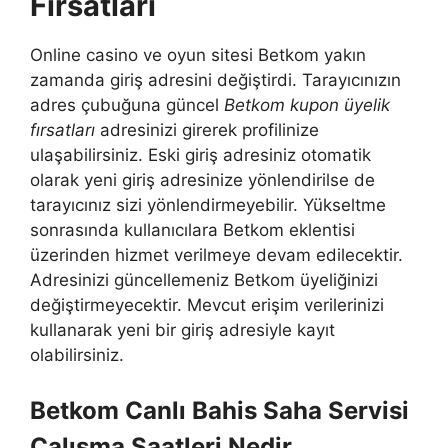
Fırsatları
Online casino ve oyun sitesi Betkom yakın
zamanda giriş adresini değiştirdi. Tarayıcınızın
adres çubuğuna güncel
Betkom kupon üyelik
fırsatları
adresinizi girerek profilinize
ulaşabilirsiniz. Eski giriş adresiniz otomatik
olarak yeni giriş adresinize yönlendirilse de
tarayıcınız sizi yönlendirmeyebilir. Yükseltme
sonrasında kullanıcılara Betkom eklentisi
üzerinden hizmet verilmeye devam edilecektir.
Adresinizi güncellemeniz Betkom üyeliğinizi
değiştirmeyecektir. Mevcut erişim verilerinizi
kullanarak yeni bir giriş adresiyle kayıt
olabilirsiniz.
Betkom Canlı Bahis Saha Servisi
Çalışma Saatleri Nedir