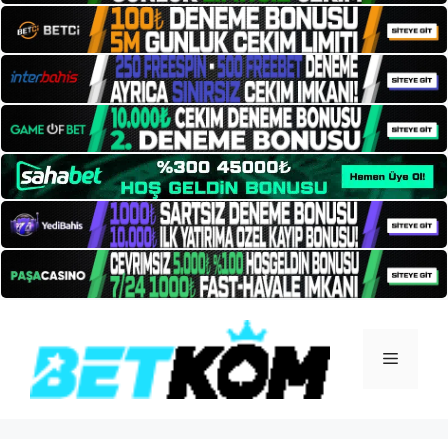
İçeriğe
atla
Menü