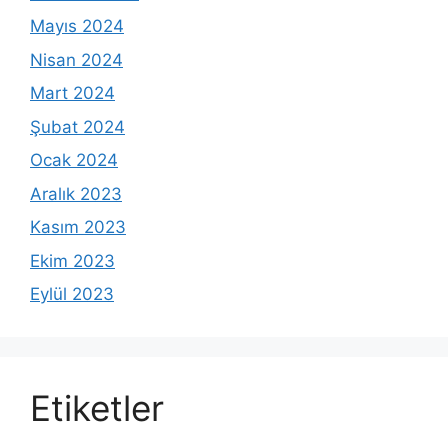
Mayıs 2024
Nisan 2024
Mart 2024
Şubat 2024
Ocak 2024
Aralık 2023
Kasım 2023
Ekim 2023
Eylül 2023
Etiketler