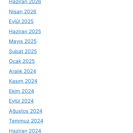
Haziran 2026
Nisan 2026
Eylül 2025
Haziran 2025
Mayıs 2025
Şubat 2025
Ocak 2025
Aralık 2024
Kasım 2024
Ekim 2024
Eylül 2024
Ağustos 2024
Temmuz 2024
Haziran 2024