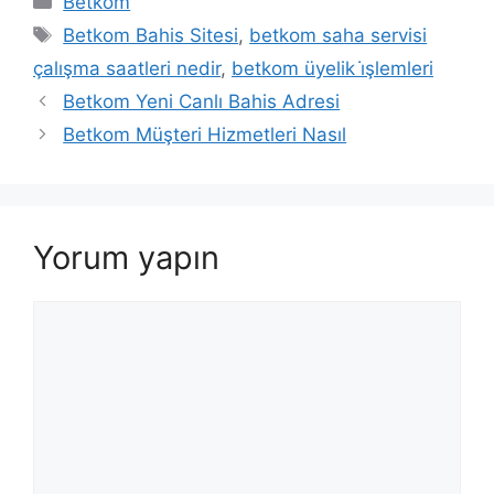
Betkom
Etiketler
Betkom Bahis Sitesi
,
betkom saha servisi
çalışma saatleri nedir
,
betkom üyelik i̇şlemleri
Betkom Yeni Canlı Bahis Adresi
Betkom Müşteri Hizmetleri Nasıl
Yorum yapın
Yorum