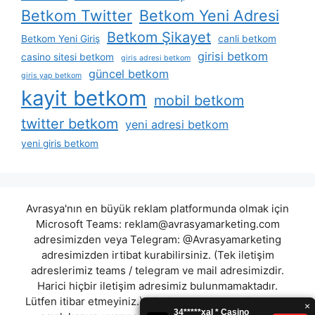
Betkom Twitter
Betkom Yeni Adresi
Betkom Şikayet
Betkom Yeni Giriş
canli betkom
girisi betkom
casino sitesi betkom
giris adresi betkom
güncel betkom
giris yap betkom
kayit betkom
mobil betkom
twitter betkom
yeni adresi betkom
yeni giris betkom
Avrasya'nın en büyük reklam platformunda olmak için
Microsoft Teams:
reklam@avrasyamarketing.com
adresimizden veya Telegram: @Avrasyamarketing
adresimizden irtibat kurabilirsiniz. (Tek iletişim
adreslerimiz teams / telegram ve mail adresimizdir.
Harici hiçbir iletişim adresimiz bulunmamaktadır.
Lütfen itibar etmeyiniz.) Türkiye yasalarına göre 7258