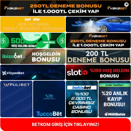
×
BETKOM GİRİŞ İÇİN TIKLAYINIZ!