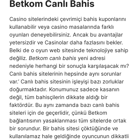
Betkom Canlı Bahis
Casino sitelerindeki çevrimiçi bahis kuponlarını
kullanabilir veya casino masalarında farklı
oyunları deneyebilirsiniz. Ancak bu avantajlar
yetersizdir ve Casinolar daha fazlasını bekler.
Belki de o oyun web sitesinde teknolojiye sahip
değiliz.
Betkom canlı bahis
yeni adresi
nedeniyle herhangi bir sonuçla karşılaşacak mı?
Canlı bahis sitelerinin hepsinde aynı sorunlar
var.’ Canlı bahis sitesinin işleyişi bazı zorluklar
doğurmaktadır. Konumunuz sadece kasanın
değil, tüm bahisçilerin dikkate aldığı bir
faktördür. Bu aynı zamanda bazı canlı bahis
siteleri için de geçerlidir, çünkü Betkom
bağlantısının yasaklanması tüm sitelerde ortak
bir sorundur. Bir bahis sitesi çöktüğünde ve
kullanılamaz hale geldiğinde oyuncunun dikkatli