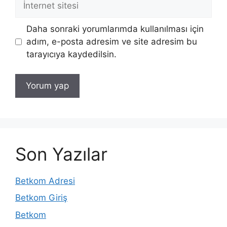
sitesi
Daha sonraki yorumlarımda kullanılması için
adım, e-posta adresim ve site adresim bu
tarayıcıya kaydedilsin.
Son Yazılar
Betkom Adresi
Betkom Giriş
Betkom