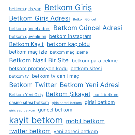
Betkom Giriş
betkom giris yap
Betkom Giriş Adresi
Betkom Güncel
Betkom Güncel Adresi
betkom güncel adres
betkom instagram
betkom güvenlir mi
Betkom Kayıt
betkom kaç oldu
betkom maç izle
betkom maç izleme
Betkom Nasıl Bir Site
betkom para çekme
betkom promosyon kodu
betkom sitesi
betkom tv canli maç
betkom tv
Betkom Twitter
Betkom Yeni Adresi
Betkom Şikayet
Betkom Yeni Giriş
canli betkom
girisi betkom
casino sitesi betkom
giris adresi betkom
güncel betkom
giris yap betkom
kayit betkom
mobil betkom
twitter betkom
yeni adresi betkom