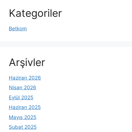
Kategoriler
Betkom
Arşivler
Haziran 2026
Nisan 2026
Eylül 2025
Haziran 2025
Mayıs 2025
Şubat 2025