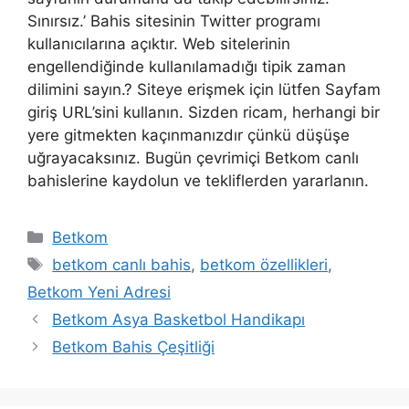
Sınırsız.’ Bahis sitesinin Twitter programı
kullanıcılarına açıktır. Web sitelerinin
engellendiğinde kullanılamadığı tipik zaman
dilimini sayın.? Siteye erişmek için lütfen Sayfam
giriş URL’sini kullanın. Sizden ricam, herhangi bir
yere gitmekten kaçınmanızdır çünkü düşüşe
uğrayacaksınız. Bugün çevrimiçi Betkom canlı
bahislerine kaydolun ve tekliflerden yararlanın.
Kategoriler
Betkom
Etiketler
betkom canlı bahis
,
betkom özellikleri
,
Betkom Yeni Adresi
Betkom Asya Basketbol Handikapı
Betkom Bahis Çeşitliği