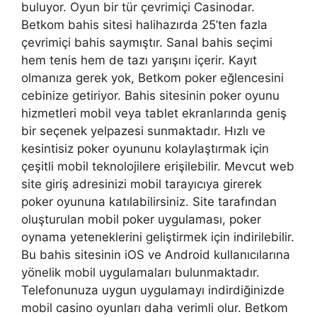
buluyor. Oyun bir tür çevrimiçi Casinodar.
Betkom bahis sitesi halihazırda 25’ten fazla
çevrimiçi bahis saymıştır. Sanal bahis seçimi
hem tenis hem de tazı yarışını içerir. Kayıt
olmanıza gerek yok, Betkom poker eğlencesini
cebinize getiriyor. Bahis sitesinin poker oyunu
hizmetleri mobil veya tablet ekranlarında geniş
bir seçenek yelpazesi sunmaktadır. Hızlı ve
kesintisiz poker oyununu kolaylaştırmak için
çeşitli mobil teknolojilere erişilebilir. Mevcut web
site giriş adresinizi mobil tarayıcıya girerek
poker oyununa katılabilirsiniz. Site tarafından
oluşturulan mobil poker uygulaması, poker
oynama yeteneklerini geliştirmek için indirilebilir.
Bu bahis sitesinin iOS ve Android kullanıcılarına
yönelik mobil uygulamaları bulunmaktadır.
Telefonunuza uygun uygulamayı indirdiğinizde
mobil casino oyunları daha verimli olur. Betkom