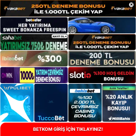
×
BETKOM GİRİŞ İÇİN TIKLAYINIZ!