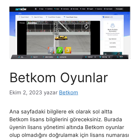
Betkom Oyunlar
Ekim 2, 2023
yazar
Betkom
Ana sayfadaki bilgilere ek olarak sol altta
Betkom lisans bilgilerini göreceksiniz. Burada
üyenin lisans yönetimi altında Betkom oyunlar
olup olmadığını doğrulamak için lisans numarası