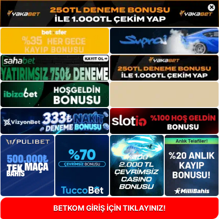
×
BETKOM GİRİŞ İÇİN TIKLAYINIZ!