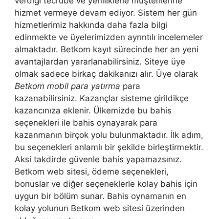
verdiği tecrübe ve yeniliklerle müşterilerine
hizmet vermeye devam ediyor. Sistem her gün
hizmetlerimiz hakkında daha fazla bilgi
edinmekte ve üyelerimizden ayrıntılı incelemeler
almaktadır. Betkom kayıt sürecinde her an yeni
avantajlardan yararlanabilirsiniz. Siteye üye
olmak sadece birkaç dakikanızı alır. Üye olarak
Betkom mobil para yatırma
para
kazanabilirsiniz. Kazançlar sisteme girildikçe
kazancınıza eklenir. Ülkemizde bu bahis
seçenekleri ile bahis oynayarak para
kazanmanın birçok yolu bulunmaktadır. İlk adım,
bu seçenekleri anlamlı bir şekilde birleştirmektir.
Aksi takdirde güvenle bahis yapamazsınız.
Betkom web sitesi, ödeme seçenekleri,
bonuslar ve diğer seçeneklerle kolay bahis için
uygun bir bölüm sunar. Bahis oynamanın en
kolay yolunun Betkom web sitesi üzerinden