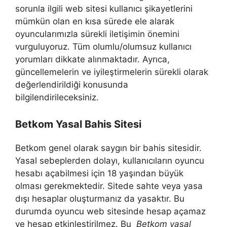
sorunla ilgili web sitesi kullanıcı şikayetlerini
mümkün olan en kısa sürede ele alarak
oyuncularımızla sürekli iletişimin önemini
vurguluyoruz. Tüm olumlu/olumsuz kullanıcı
yorumları dikkate alınmaktadır. Ayrıca,
güncellemelerin ve iyileştirmelerin sürekli olarak
değerlendirildiği konusunda
bilgilendirileceksiniz.
Betkom Yasal Bahis Sitesi
Betkom genel olarak saygın bir bahis sitesidir.
Yasal sebeplerden dolayı, kullanıcıların oyuncu
hesabı açabilmesi için 18 yaşından büyük
olması gerekmektedir. Sitede sahte veya yasa
dışı hesaplar oluşturmanız da yasaktır. Bu
durumda oyuncu web sitesinde hesap açamaz
ve hesap etkinleştirilmez. Bu
Betkom yasal