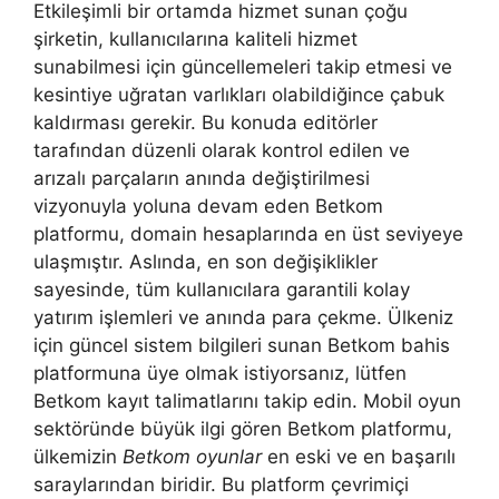
Etkileşimli bir ortamda hizmet sunan çoğu
şirketin, kullanıcılarına kaliteli hizmet
sunabilmesi için güncellemeleri takip etmesi ve
kesintiye uğratan varlıkları olabildiğince çabuk
kaldırması gerekir. Bu konuda editörler
tarafından düzenli olarak kontrol edilen ve
arızalı parçaların anında değiştirilmesi
vizyonuyla yoluna devam eden Betkom
platformu, domain hesaplarında en üst seviyeye
ulaşmıştır. Aslında, en son değişiklikler
sayesinde, tüm kullanıcılara garantili kolay
yatırım işlemleri ve anında para çekme. Ülkeniz
için güncel sistem bilgileri sunan Betkom bahis
platformuna üye olmak istiyorsanız, lütfen
Betkom kayıt talimatlarını takip edin. Mobil oyun
sektöründe büyük ilgi gören Betkom platformu,
ülkemizin
Betkom oyunlar
en eski ve en başarılı
saraylarından biridir. Bu platform çevrimiçi