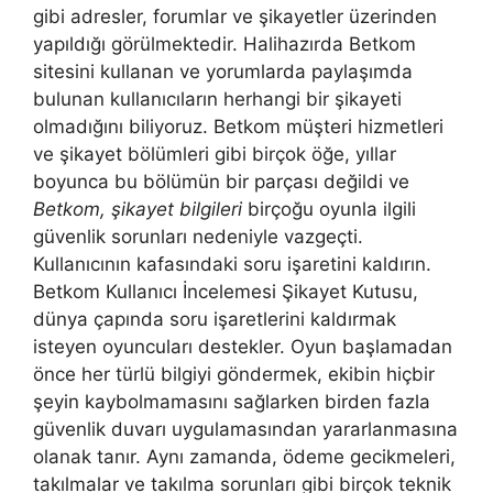
gibi adresler, forumlar ve şikayetler üzerinden
yapıldığı görülmektedir. Halihazırda Betkom
sitesini kullanan ve yorumlarda paylaşımda
bulunan kullanıcıların herhangi bir şikayeti
olmadığını biliyoruz. Betkom müşteri hizmetleri
ve şikayet bölümleri gibi birçok öğe, yıllar
boyunca bu bölümün bir parçası değildi ve
Betkom, şikayet bilgileri
birçoğu oyunla ilgili
güvenlik sorunları nedeniyle vazgeçti.
Kullanıcının kafasındaki soru işaretini kaldırın.
Betkom Kullanıcı İncelemesi Şikayet Kutusu,
dünya çapında soru işaretlerini kaldırmak
isteyen oyuncuları destekler. Oyun başlamadan
önce her türlü bilgiyi göndermek, ekibin hiçbir
şeyin kaybolmamasını sağlarken birden fazla
güvenlik duvarı uygulamasından yararlanmasına
olanak tanır. Aynı zamanda, ödeme gecikmeleri,
takılmalar ve takılma sorunları gibi birçok teknik