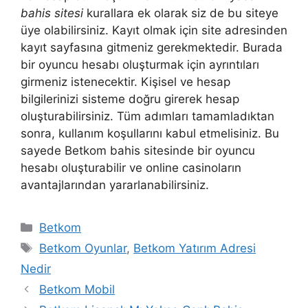
bahis sitesi
kurallara ek olarak siz de bu siteye
üye olabilirsiniz. Kayıt olmak için site adresinden
kayıt sayfasına gitmeniz gerekmektedir. Burada
bir oyuncu hesabı oluşturmak için ayrıntıları
girmeniz istenecektir. Kişisel ve hesap
bilgilerinizi sisteme doğru girerek hesap
oluşturabilirsiniz. Tüm adımları tamamladıktan
sonra, kullanım koşullarını kabul etmelisiniz. Bu
sayede Betkom bahis sitesinde bir oyuncu
hesabı oluşturabilir ve online casinoların
avantajlarından yararlanabilirsiniz.
Kategoriler
Betkom
Etiketler
Betkom Oyunlar
,
Betkom Yatırım Adresi
Nedir
Betkom Mobil