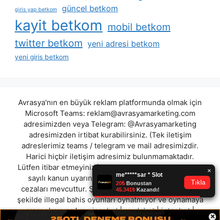
güncel betkom
giris yap betkom
kayit betkom
mobil betkom
twitter betkom
yeni adresi betkom
yeni giris betkom
Avrasya'nın en büyük reklam platformunda olmak için
Microsoft Teams:
reklam@avrasyamarketing.com
adresimizden veya Telegram: @Avrasyamarketing
adresimizden irtibat kurabilirsiniz. (Tek iletişim
adreslerimiz teams / telegram ve mail adresimizdir.
Harici hiçbir iletişim adresimiz bulunmamaktadır.
Lütfen itibar etmeyiniz.) Türkiye yasalarına göre 7258
sayılı kanun uyarınca yasa dışı bahis oynamanın
cezaları mevcuttur. Şu an bulunduğunuz site hiç bir
şekilde illegal bahis oyunları oynatmıyor ve oynamaya
aracı olmuyordur.
nisanbet
|
marlabet
|
jetgobet
|
×