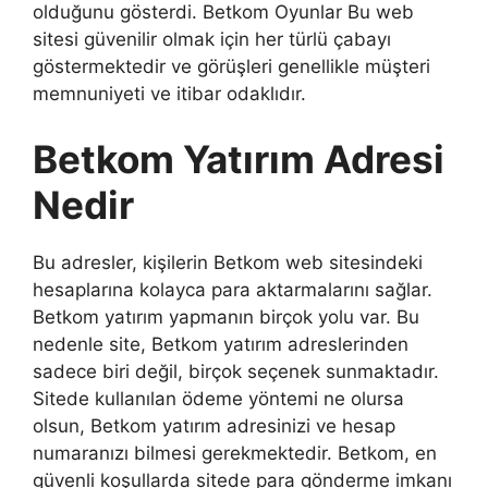
olduğunu gösterdi. Betkom Oyunlar Bu web
sitesi güvenilir olmak için her türlü çabayı
göstermektedir ve görüşleri genellikle müşteri
memnuniyeti ve itibar odaklıdır.
Betkom Yatırım Adresi
Nedir
Bu adresler, kişilerin Betkom web sitesindeki
hesaplarına kolayca para aktarmalarını sağlar.
Betkom yatırım yapmanın birçok yolu var. Bu
nedenle site, Betkom yatırım adreslerinden
sadece biri değil, birçok seçenek sunmaktadır.
Sitede kullanılan ödeme yöntemi ne olursa
olsun, Betkom yatırım adresinizi ve hesap
numaranızı bilmesi gerekmektedir. Betkom, en
güvenli koşullarda sitede para gönderme imkanı