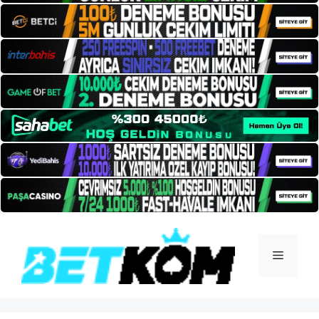
İçeriğe
atla
Menü