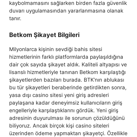
kaybolmamasını sağlarken birden fazla güvenlik
duvarı uygulamasından yararlanmasına olanak
tanır.
Betkom Şikayet Bilgileri
Milyonlarca kişinin sevdiği bahis sitesi
hizmetlerinin farklı platformlarda paylaşıldığına
dair çok sayıda şikayet aldık. Kaliteli altyapısı ve
lisanslı hizmetleriyle tanınan Betkom karşılaştığı
şikayetlerden bazıları burada. BTK’nın ablukası
bu tür şikayetleri beraberinde getirdikten sonra,
yasa dışı casino sitesi yeni giriş adresleri
paylaşana kadar deneyimsiz kullanıcıların giriş
engelleriyle karşılaştıklarını gördük. Yeni giriş
adresinin duyurulması ile sorunun çözüldüğünü
biliyoruz. Ancak birçok kişi casino siteleri
üzerinden ödeme yapmaktan şikayetçi. Özellikle