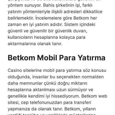
yöntem sunuyor. Bahis şirketinin işi, farklı
yatırım yöntemleriyle ilişkili adresleri dikkatlice
belirlemektir. İncelemelere göre Betkom her
zaman en iyi yatırım adıdır. Sistem içindeki
güvenli ve güvenilir bir güvenlik duvarı,
kullanıcıların hesaplarına kolayca para
aktarmalarına olanak tanır.
Betkom Mobil Para Yatırma
Casino sitelerine mobil para yatırma söz konusu
olduğunda, insanlar bu seçenekten normalden
daha memnunlar çünkü doğru miktarın
hesaplarına aktarılması uzun sürmüyor ve
genellikle kendimi iyi hissediyorum. Betkom web
sitesi, cep telefonunuzdan para transferi
yapmanıza da olanak tanır. Betkom, yılların