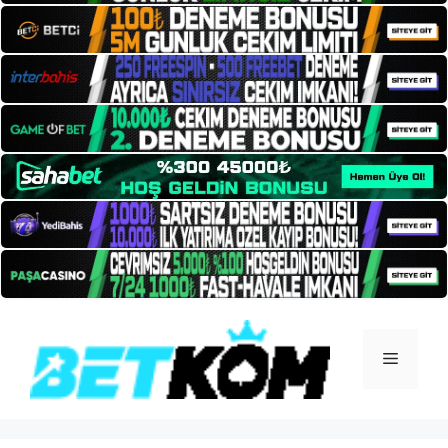
İçeriğe
atla
Menü