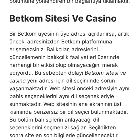
bölümüne yönlendiren bir bağlantıya tıklamaktır.
Betkom Sitesi Ve Casino
Bir Betkom üyesinin üye adresi açıklanırsa, artık
önceki adresinizden Betkom platformuna
erişemezsiniz. Balıkçılar, adreslerini
güncellemenin balıkçılık faaliyetleri üzerinde
herhangi bir etkisi olup olmayacağını merak
ediyordu. Bu sebepten dolayı
Betkom sitesi ve
casino
yeni adresi için dil seçiminde sorun
yaşanmaktadır. Web sitesi önceki adresiyle aynı
bahis seçeneklerini aynı dil seçenekleriyle
sunmaktadır. Web sitesinin ana ekranının üst
kısmında benzersiz bir dil seçici bulunmaktadır.
Bu bölüm bahisçilerin anlayacağı dil
seçeneklerini seçmenizi sağlar. Seçildikten
sonra site en son bilgilerle güncellenecektir.