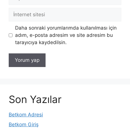
posta
İnternet
sitesi
Daha sonraki yorumlarımda kullanılması için
adım, e-posta adresim ve site adresim bu
tarayıcıya kaydedilsin.
Son Yazılar
Betkom Adresi
Betkom Giriş