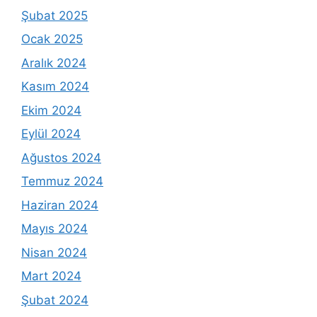
Şubat 2025
Ocak 2025
Aralık 2024
Kasım 2024
Ekim 2024
Eylül 2024
Ağustos 2024
Temmuz 2024
Haziran 2024
Mayıs 2024
Nisan 2024
Mart 2024
Şubat 2024