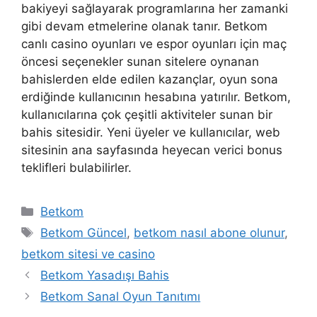
bakiyeyi sağlayarak programlarına her zamanki
gibi devam etmelerine olanak tanır. Betkom
canlı casino oyunları ve espor oyunları için maç
öncesi seçenekler sunan sitelere oynanan
bahislerden elde edilen kazançlar, oyun sona
erdiğinde kullanıcının hesabına yatırılır. Betkom,
kullanıcılarına çok çeşitli aktiviteler sunan bir
bahis sitesidir. Yeni üyeler ve kullanıcılar, web
sitesinin ana sayfasında heyecan verici bonus
teklifleri bulabilirler.
Kategoriler
Betkom
Etiketler
Betkom Güncel
,
betkom nasıl abone olunur
,
betkom sitesi ve casino
Betkom Yasadışı Bahis
Betkom Sanal Oyun Tanıtımı