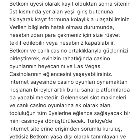
Betkom üyesi olarak kayıt olduktan sonra sitenin
üst kısmında yer alan yeşil giriş butonuna
tıklayarak kayıt formuna kolaylıkla ulaşabilirsiniz.
Verilen bilgilerin hatalı olması durumunda,
hesabınızdan para çekmeniz için size rüşvet
teklif edilebilir veya hesabınız kapatılabilir.
Betkom ve canlı casino ortaklıklarıyla güçlerinizi
birleştirerek, evinizin rahatlığında casino
oyunlarının heyecanını ve Las Vegas
Casinolarının eğlencesini yaşayabilirsiniz.
İnternet sayesinde casino oyunları oynamaktan
hoşlanan bireyler artık bunu sanal platformlarda
da yapabilmektedir. Geleneksel slot makineleri
ve canlı casino oyunlarına ek olarak alan,
topluluğun tüm üyelerine eğlence sağlayacak bir
mini casinoya dönüştürülecek. Türkiye’de
internet sitelerine erişimden sorumlu kuruluş,
yetkisiz Betkom yasa dışı olarak tanımlayan ve