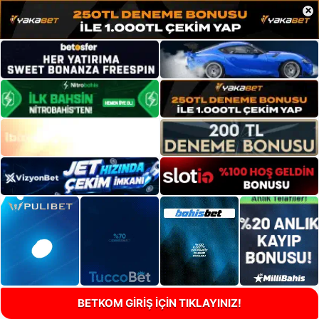
×
BETKOM GİRİŞ İÇİN TIKLAYINIZ!