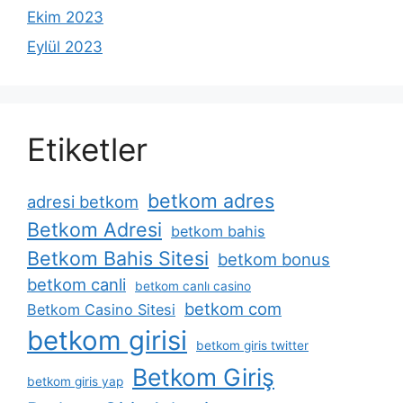
Ekim 2023
Eylül 2023
Etiketler
betkom adres
adresi betkom
Betkom Adresi
betkom bahis
Betkom Bahis Sitesi
betkom bonus
betkom canli
betkom canlı casino
betkom com
Betkom Casino Sitesi
betkom girisi
betkom giris twitter
Betkom Giriş
betkom giris yap