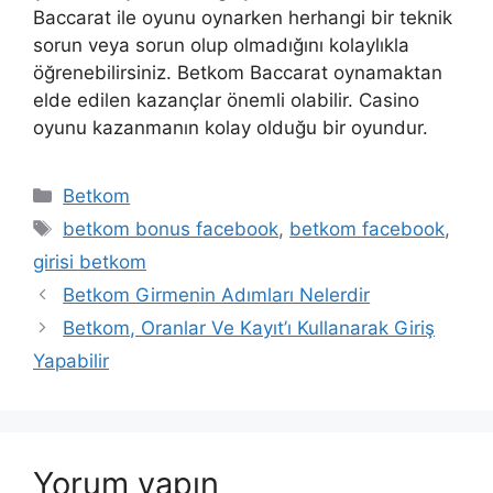
Baccarat ile oyunu oynarken herhangi bir teknik
sorun veya sorun olup olmadığını kolaylıkla
öğrenebilirsiniz. Betkom Baccarat oynamaktan
elde edilen kazançlar önemli olabilir. Casino
oyunu kazanmanın kolay olduğu bir oyundur.
Kategoriler
Betkom
Etiketler
betkom bonus facebook
,
betkom facebook
,
girisi betkom
Betkom Girmenin Adımları Nelerdir
Betkom, Oranlar Ve Kayıt’ı Kullanarak Giriş
Yapabilir
Yorum yapın