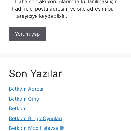
Daha sonraki yorumlarımda kullanılması için
adım, e-posta adresim ve site adresim bu
tarayıcıya kaydedilsin.
Son Yazılar
Betkom Adresi
Betkom Giriş
Betkom
Betkom Bingo Oyunları
Betkom Mobil İşlevsellik