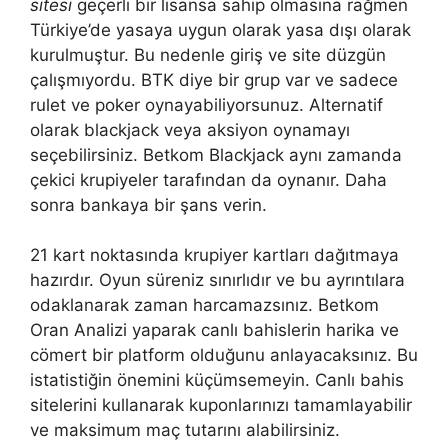
sitesi
geçerli bir lisansa sahip olmasına rağmen
Türkiye’de yasaya uygun olarak yasa dışı olarak
kurulmuştur. Bu nedenle giriş ve site düzgün
çalışmıyordu. BTK diye bir grup var ve sadece
rulet ve poker oynayabiliyorsunuz. Alternatif
olarak blackjack veya aksiyon oynamayı
seçebilirsiniz. Betkom Blackjack aynı zamanda
çekici krupiyeler tarafından da oynanır. Daha
sonra bankaya bir şans verin.
21 kart noktasında krupiyer kartları dağıtmaya
hazırdır. Oyun süreniz sınırlıdır ve bu ayrıntılara
odaklanarak zaman harcamazsınız. Betkom
Oran Analizi yaparak canlı bahislerin harika ve
cömert bir platform olduğunu anlayacaksınız. Bu
istatistiğin önemini küçümsemeyin. Canlı bahis
sitelerini kullanarak kuponlarınızı tamamlayabilir
ve maksimum maç tutarını alabilirsiniz.