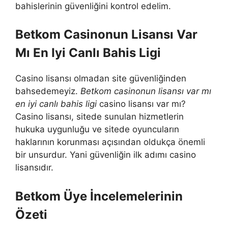
bahislerinin güvenliğini kontrol edelim.
Betkom Casinonun Lisansı Var
Mı En Iyi Canlı Bahis Ligi
Casino lisansı olmadan site güvenliğinden
bahsedemeyiz.
Betkom casinonun lisansı var mı
en iyi canlı bahis ligi
casino lisansı var mı?
Casino lisansı, sitede sunulan hizmetlerin
hukuka uygunluğu ve sitede oyuncuların
haklarının korunması açısından oldukça önemli
bir unsurdur. Yani güvenliğin ilk adımı casino
lisansıdır.
Betkom Üye İncelemelerinin
Özeti