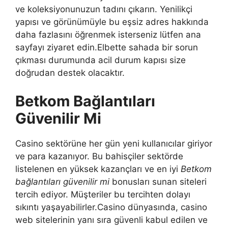
ve koleksiyonunuzun tadını çıkarın. Yenilikçi
yapısı ve görünümüyle bu eşsiz adres hakkında
daha fazlasını öğrenmek isterseniz lütfen ana
sayfayı ziyaret edin.Elbette sahada bir sorun
çıkması durumunda acil durum kapısı size
doğrudan destek olacaktır.
Betkom Bağlantıları
Güvenilir Mi
Casino sektörüne her gün yeni kullanıcılar giriyor
ve para kazanıyor. Bu bahisçiler sektörde
listelenen en yüksek kazançları ve en iyi
Betkom
bağlantıları güvenilir mi
bonusları sunan siteleri
tercih ediyor. Müşteriler bu tercihten dolayı
sıkıntı yaşayabilirler.Casino dünyasında, casino
web sitelerinin yanı sıra güvenli kabul edilen ve