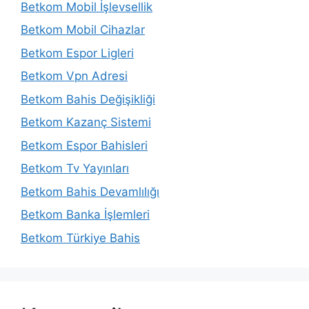
Betkom Mobil İşlevsellik
Betkom Mobil Cihazlar
Betkom Espor Ligleri
Betkom Vpn Adresi
Betkom Bahis Değişikliği
Betkom Kazanç Sistemi
Betkom Espor Bahisleri
Betkom Tv Yayınları
Betkom Bahis Devamlılığı
Betkom Banka İşlemleri
Betkom Türkiye Bahis