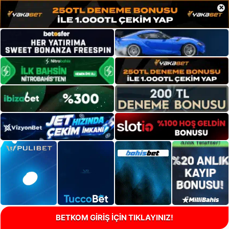
×
BETKOM GİRİŞ İÇİN TIKLAYINIZ!