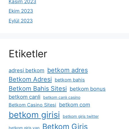
Kasım 2023
Ekim 2023
Eylül 2023
Etiketler
betkom adres
adresi betkom
Betkom Adresi
betkom bahis
Betkom Bahis Sitesi
betkom bonus
betkom canli
betkom canlı casino
betkom com
Betkom Casino Sitesi
betkom girisi
betkom giris twitter
Betkom Giriş
betkom giris yap