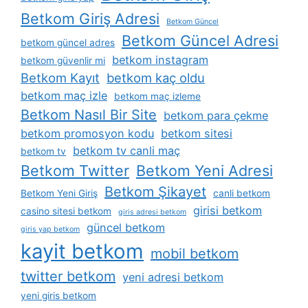
Betkom Giriş Adresi
Betkom Güncel
Betkom Güncel Adresi
betkom güncel adres
betkom instagram
betkom güvenlir mi
Betkom Kayıt
betkom kaç oldu
betkom maç izle
betkom maç izleme
Betkom Nasıl Bir Site
betkom para çekme
betkom promosyon kodu
betkom sitesi
betkom tv canli maç
betkom tv
Betkom Twitter
Betkom Yeni Adresi
Betkom Şikayet
Betkom Yeni Giriş
canli betkom
girisi betkom
casino sitesi betkom
giris adresi betkom
güncel betkom
giris yap betkom
kayit betkom
mobil betkom
twitter betkom
yeni adresi betkom
yeni giris betkom