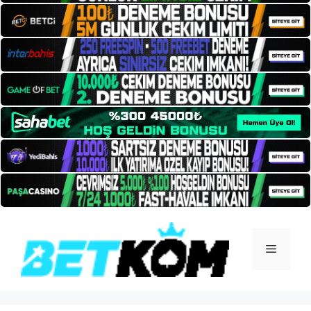
İçeriğe
atla
Menü