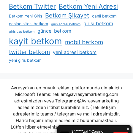
Betkom Twitter
Betkom Yeni Adresi
Betkom Şikayet
Betkom Yeni Giriş
canli betkom
girisi betkom
casino sitesi betkom
giris adresi betkom
güncel betkom
giris yap betkom
kayit betkom
mobil betkom
twitter betkom
yeni adresi betkom
yeni giris betkom
Avrasya'nın en büyük reklam platformunda olmak için
Microsoft Teams:
reklam@avrasyamarketing.com
adresimizden veya Telegram: @Avrasyamarketing
adresimizden irtibat kurabilirsiniz. (Tek iletişim
adreslerimiz teams / telegram ve mail adresimizdir.
Harici hiçbir iletişim adresimiz bulunmamaktadır.
Lütfen itibar etmeyiniz.) Türkiye yasalarına göre 7258