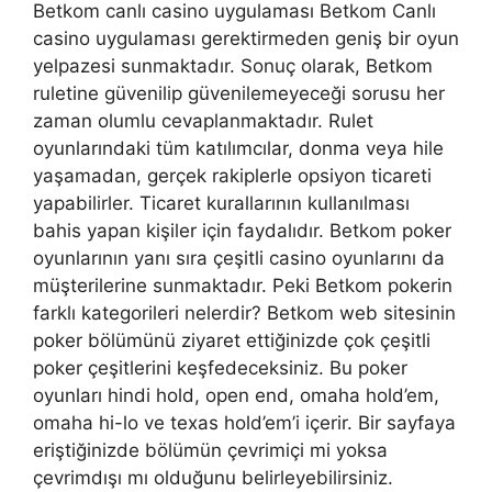
Betkom canlı casino uygulaması Betkom Canlı
casino uygulaması gerektirmeden geniş bir oyun
yelpazesi sunmaktadır. Sonuç olarak, Betkom
ruletine güvenilip güvenilemeyeceği sorusu her
zaman olumlu cevaplanmaktadır. Rulet
oyunlarındaki tüm katılımcılar, donma veya hile
yaşamadan, gerçek rakiplerle opsiyon ticareti
yapabilirler. Ticaret kurallarının kullanılması
bahis yapan kişiler için faydalıdır. Betkom poker
oyunlarının yanı sıra çeşitli casino oyunlarını da
müşterilerine sunmaktadır. Peki Betkom pokerin
farklı kategorileri nelerdir? Betkom web sitesinin
poker bölümünü ziyaret ettiğinizde çok çeşitli
poker çeşitlerini keşfedeceksiniz. Bu poker
oyunları hindi hold, open end, omaha hold’em,
omaha hi-lo ve texas hold’em’i içerir. Bir sayfaya
eriştiğinizde bölümün çevrimiçi mi yoksa
çevrimdışı mı olduğunu belirleyebilirsiniz.