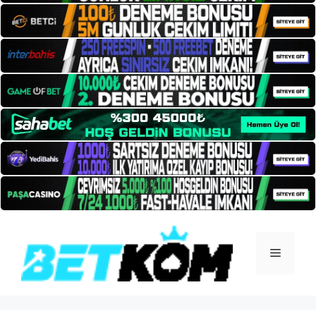
İçeriğe
atla
Menü