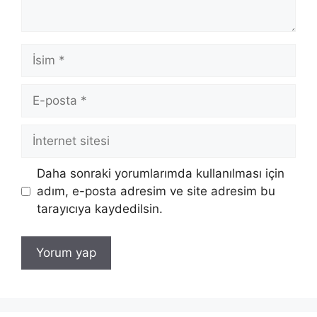
İsim
E-
posta
İnternet
sitesi
Daha sonraki yorumlarımda kullanılması için
adım, e-posta adresim ve site adresim bu
tarayıcıya kaydedilsin.