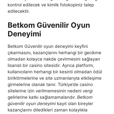
kontrol edilecek ve kimlik fotokopiniz talep
edilecektir.
Betkom Güvenilir Oyun
Deneyimi
Betkom Güvenilir oyun deneyimi keyfini
çıkarmasını, kazançlarını herhangi bir gecikme
olmadan kolayca nakde çevirmesini sağlayan
lisanslı bir casino sitesidir. Ayrıca platform,
kullanıcıların herhangi bir kesinti olmadan ödül
biriktirmelerine ve site uzmanlarıyla etkileşime
girmelerine olanak tanır. Türkiye’de casino
sitelerine izin verilmemesinin nedeni vergi
gelirlerine katkı sağlamamalarıdır.
Betkom
güvenilir oyun deneyimi
kayıt olan bireyler
kazançlarını diledikleri zaman kolaylıkla