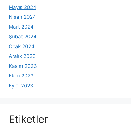
Mayıs 2024
Nisan 2024
Mart 2024
Şubat 2024
Ocak 2024
Aralık 2023
Kasım 2023
Ekim 2023
Eylül 2023
Etiketler