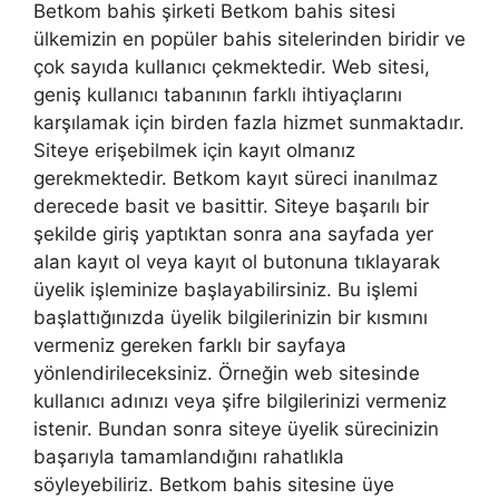
Betkom bahis şirketi Betkom bahis sitesi
ülkemizin en popüler bahis sitelerinden biridir ve
çok sayıda kullanıcı çekmektedir. Web sitesi,
geniş kullanıcı tabanının farklı ihtiyaçlarını
karşılamak için birden fazla hizmet sunmaktadır.
Siteye erişebilmek için kayıt olmanız
gerekmektedir. Betkom kayıt süreci inanılmaz
derecede basit ve basittir. Siteye başarılı bir
şekilde giriş yaptıktan sonra ana sayfada yer
alan kayıt ol veya kayıt ol butonuna tıklayarak
üyelik işleminize başlayabilirsiniz. Bu işlemi
başlattığınızda üyelik bilgilerinizin bir kısmını
vermeniz gereken farklı bir sayfaya
yönlendirileceksiniz. Örneğin web sitesinde
kullanıcı adınızı veya şifre bilgilerinizi vermeniz
istenir. Bundan sonra siteye üyelik sürecinizin
başarıyla tamamlandığını rahatlıkla
söyleyebiliriz. Betkom bahis sitesine üye