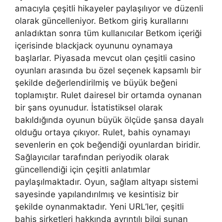
amacıyla çeşitli hikayeler paylaşılıyor ve düzenli
olarak güncelleniyor. Betkom giriş kurallarını
anladıktan sonra tüm kullanıcılar Betkom içeriği
içerisinde blackjack oyununu oynamaya
başlarlar. Piyasada mevcut olan çeşitli casino
oyunları arasında bu özel seçenek kapsamlı bir
şekilde değerlendirilmiş ve büyük beğeni
toplamıştır. Rulet dairesel bir ortamda oynanan
bir şans oyunudur. İstatistiksel olarak
bakıldığında oyunun büyük ölçüde şansa dayalı
olduğu ortaya çıkıyor. Rulet, bahis oynamayı
sevenlerin en çok beğendiği oyunlardan biridir.
Sağlayıcılar tarafından periyodik olarak
güncellendiği için çeşitli anlatımlar
paylaşılmaktadır. Oyun, sağlam altyapı sistemi
sayesinde yapılandırılmış ve kesintisiz bir
şekilde oynanmaktadır. Yeni URL’ler, çeşitli
bahis şirketleri hakkında ayrıntılı bilgi sunan