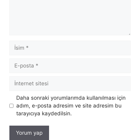
İsim
E-
posta
İnternet
sitesi
Daha sonraki yorumlarımda kullanılması için
adım, e-posta adresim ve site adresim bu
tarayıcıya kaydedilsin.