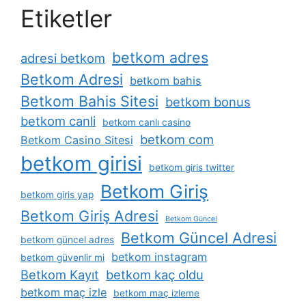
Etiketler
betkom adres
adresi betkom
Betkom Adresi
betkom bahis
Betkom Bahis Sitesi
betkom bonus
betkom canli
betkom canlı casino
betkom com
Betkom Casino Sitesi
betkom girisi
betkom giris twitter
Betkom Giriş
betkom giris yap
Betkom Giriş Adresi
Betkom Güncel
Betkom Güncel Adresi
betkom güncel adres
betkom instagram
betkom güvenlir mi
Betkom Kayıt
betkom kaç oldu
betkom maç izle
betkom maç izleme