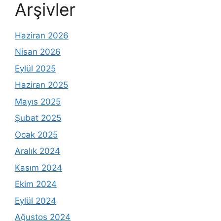
Arşivler
Haziran 2026
Nisan 2026
Eylül 2025
Haziran 2025
Mayıs 2025
Şubat 2025
Ocak 2025
Aralık 2024
Kasım 2024
Ekim 2024
Eylül 2024
Ağustos 2024