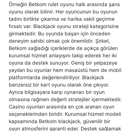
Örneğin Betkom rulet oyunu halk arasında şans
oyunu olarak bilinir. Her oyuncunun bu oyunun
tadını birlikte çıkarma ve harika vakit geçirme
fırsatı var. Blackjack oyunu strateji kategorisine
girmektedir. Bu oyunda başarı için önceden
deneyim sahibi olmak çok önemlidir. Şirket,
Betkom sağladığı içeriklerde de açıkça görülen
kurumsal hizmet anlayışını takip ederek her iki
oyuna da destek sunuyor. Geniş bir yelpazeye
yayılan bu oyunlar hem masaüstü hem de mobil
platformlarda değerlendiriliyor. Blackjack
benzersiz bir kart oyunu olarak öne çıkıyor.
Ayrıca bilgisayara karşı oynanan bir oyun
olmasına rağmen değerli stratejiler içermektedir.
Casino oyunları arasında en çok aranan oyun
seçeneklerinden biridir. Kurumsal hizmet modeli
kapsamında Betkom blackjack, güvenilir bir
oyun atmosferini garanti eder. Destek sağlamak