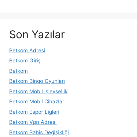
Son Yazılar
Betkom Adresi
Betkom Giriş
Betkom
Betkom Bingo Oyunları
Betkom Mobil İşlevsellik
Betkom Mobil Cihazlar
Betkom Espor Ligleri
Betkom Vpn Adresi
Betkom Bahis Değişikliği