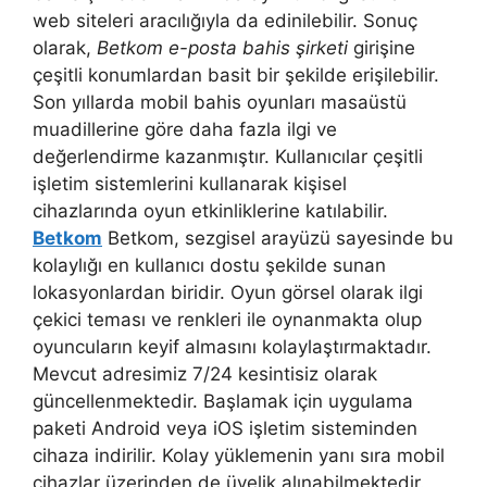
web siteleri aracılığıyla da edinilebilir. Sonuç
olarak,
Betkom e-posta bahis şirketi
girişine
çeşitli konumlardan basit bir şekilde erişilebilir.
Son yıllarda mobil bahis oyunları masaüstü
muadillerine göre daha fazla ilgi ve
değerlendirme kazanmıştır. Kullanıcılar çeşitli
işletim sistemlerini kullanarak kişisel
cihazlarında oyun etkinliklerine katılabilir.
Betkom
Betkom, sezgisel arayüzü sayesinde bu
kolaylığı en kullanıcı dostu şekilde sunan
lokasyonlardan biridir. Oyun görsel olarak ilgi
çekici teması ve renkleri ile oynanmakta olup
oyuncuların keyif almasını kolaylaştırmaktadır.
Mevcut adresimiz 7/24 kesintisiz olarak
güncellenmektedir. Başlamak için uygulama
paketi Android veya iOS işletim sisteminden
cihaza indirilir. Kolay yüklemenin yanı sıra mobil
cihazlar üzerinden de üyelik alınabilmektedir.