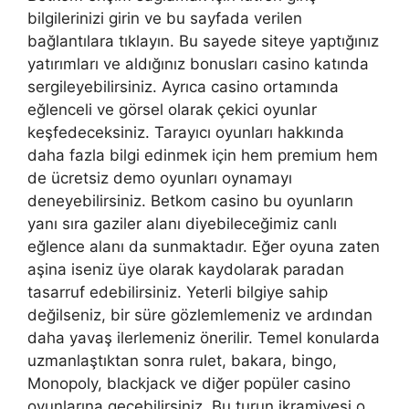
bilgilerinizi girin ve bu sayfada verilen
bağlantılara tıklayın. Bu sayede siteye yaptığınız
yatırımları ve aldığınız bonusları casino katında
sergileyebilirsiniz. Ayrıca casino ortamında
eğlenceli ve görsel olarak çekici oyunlar
keşfedeceksiniz. Tarayıcı oyunları hakkında
daha fazla bilgi edinmek için hem premium hem
de ücretsiz demo oyunları oynamayı
deneyebilirsiniz. Betkom casino bu oyunların
yanı sıra gaziler alanı diyebileceğimiz canlı
eğlence alanı da sunmaktadır. Eğer oyuna zaten
aşina iseniz üye olarak kaydolarak paradan
tasarruf edebilirsiniz. Yeterli bilgiye sahip
değilseniz, bir süre gözlemlemeniz ve ardından
daha yavaş ilerlemeniz önerilir. Temel konularda
uzmanlaştıktan sonra rulet, bakara, bingo,
Monopoly, blackjack ve diğer popüler casino
oyunlarına geçebilirsiniz. Bu turun ikramiyesi o