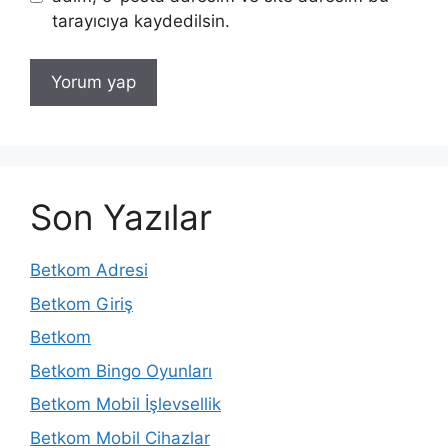
tarayıcıya kaydedilsin.
Son Yazılar
Betkom Adresi
Betkom Giriş
Betkom
Betkom Bingo Oyunları
Betkom Mobil İşlevsellik
Betkom Mobil Cihazlar