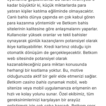
kadar büyüktür ki, küçük miktarlarda para
yatıran kişiler katılma eğiliminde olmayacaktır.
Canlı bahis dünya çapında en çok kabul gören
para kazanma yöntemidir ve Betkom bahis
sitelerinin kalitesine göre anlaşmalarını yaparlar.
Kullanıcılar yüksek oranlar ve tekli bahisler
oynayarak günlük kazançlarını potansiyel olarak
ikiye katlayabilirler. Kredi kartınız olduğu için
otomatik dönüşüm de gerçekleşecektir. Betkom
web sitesinde potansiyel olarak
kazanabileceğiniz para miktarı konusunda
herhangi bir kısıtlama yoktur. Bu, motive
olduğunuzda aktif bir gelir elde etmenizi sağlar.
Betkom casino bahis oynamak
mobil, web
sitenize veya mobil uygulamanıza erişmenin en
hızlı ve kolay yolunu sunar. Özel ekibimiz, tüm
gereksinimlerinizi karşılayan bir arayüz
geliştirmek için çok çaba harcadı. Betkom spor