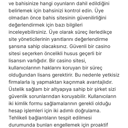
ve bahisinize hangi oyunların dahil edildiğini
belirlemek için bahsinizi kontrol edin. Üye
olmadan önce bahis sitesinin güvenilirliğini
değerlendirmek için bazı bilgileri
inceleyebilirsiniz. Üye olarak süreç ilerledikçe
site yöneticilerinin yanıtlarını değerlendirme
şansına sahip olacaksınız. Güvenli bir casino
sitesi seçerken öncelikli husus geçerli bir
lisansın varlığıdır. Bir casino sitesi,
kullanıcılarının haklarını koruyan bir süreç
olduğundan lisans gerektirir. Bu nedenle yetkisiz
firmalarla iş yapmaktan kaçınmak avantajlıdır.
Üstelik sağlam bir altyapıya sahip bir şirket sizi
güvenlik sorunlarından koruyabilir. Kullanıcıların
iki kimlik formu sağlamalarının gerekli olduğu
hesap işlemleri için iki adımlı doğrulama.
Tehlikeli bağlantıların tespit edilmesi
durumunda bunları engellemek için proaktif