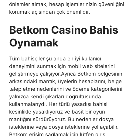
önlemler almak, hesap işlemlerinizin güvenliğini
korumak açısından çok önemlidir.
Betkom Casino Bahis
Oynamak
Tüm bahisçiler şu anda en iyi kullanıcı
deneyimini sunmak için mobil web sitelerini
geliştirmeye çalışıyor.Ayrıca Betkom belgesinin
arkasındaki mantık, üyelerin hesaplarını, belge
talep etme nedenlerini ve ödeme kategorilerini
yalnızca kendi çıkarları doğrultusunda
kullanmalarıydı. Her türlü yasadışı bahisi
kesinlikle yasaklıyoruz ve basit bir oyun
mantığını sürdürüyoruz. Bu nedenler dosya
isteklerine veya dosya isteklerine yol açabilir.
Betkom erişim sağlamak için lütfen giriş