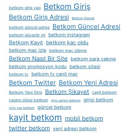
Betkom Giriş
betkom giris yap
Betkom Giriş Adresi
Betkom Güncel
Betkom Güncel Adresi
betkom güncel adres
betkom instagram
betkom güvenlir mi
Betkom Kayıt
betkom kaç oldu
betkom maç izle
betkom maç izleme
Betkom Nasıl Bir Site
betkom para çekme
betkom promosyon kodu
betkom sitesi
betkom tv canli maç
betkom tv
Betkom Twitter
Betkom Yeni Adresi
Betkom Şikayet
Betkom Yeni Giriş
canli betkom
girisi betkom
casino sitesi betkom
giris adresi betkom
güncel betkom
giris yap betkom
kayit betkom
mobil betkom
twitter betkom
yeni adresi betkom