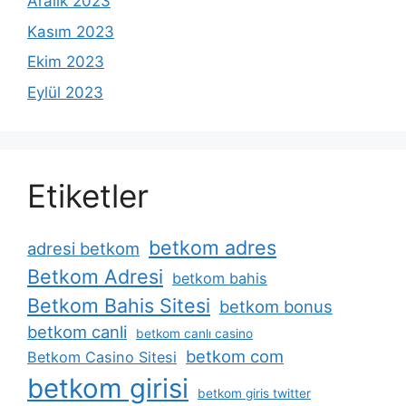
Aralık 2023
Kasım 2023
Ekim 2023
Eylül 2023
Etiketler
betkom adres
adresi betkom
Betkom Adresi
betkom bahis
Betkom Bahis Sitesi
betkom bonus
betkom canli
betkom canlı casino
betkom com
Betkom Casino Sitesi
betkom girisi
betkom giris twitter