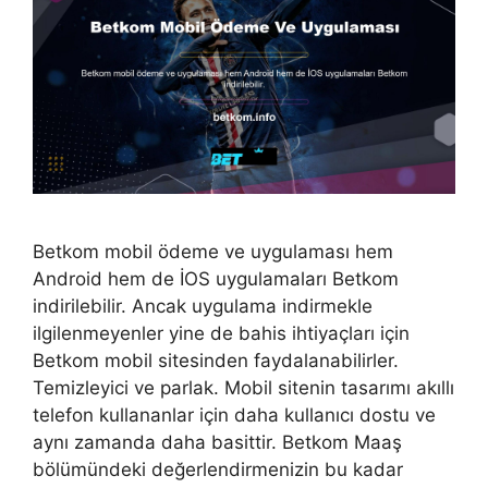
Betkom mobil ödeme ve uygulaması hem
Android hem de İOS uygulamaları Betkom
indirilebilir. Ancak uygulama indirmekle
ilgilenmeyenler yine de bahis ihtiyaçları için
Betkom mobil sitesinden faydalanabilirler.
Temizleyici ve parlak. Mobil sitenin tasarımı akıllı
telefon kullananlar için daha kullanıcı dostu ve
aynı zamanda daha basittir. Betkom Maaş
bölümündeki değerlendirmenizin bu kadar