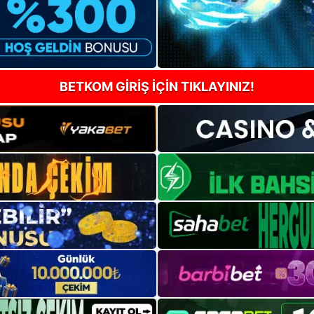
BETKOM GİRİŞ İÇİN TIKLAYINIZ!