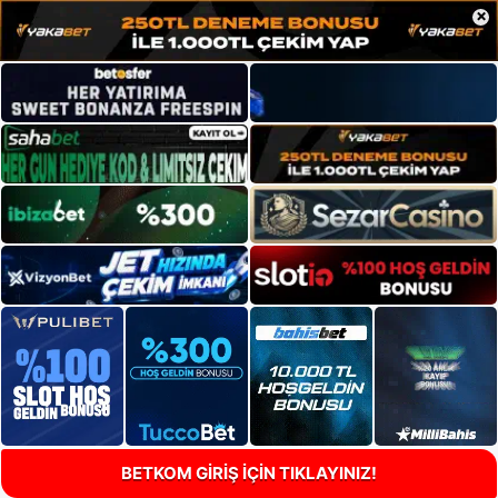
×
BETKOM GİRİŞ İÇİN TIKLAYINIZ!