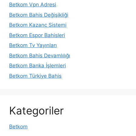
Betkom Vpn Adresi
Betkom Bahis Değişikliği
Betkom Kazanç Sistemi
Betkom Espor Bahisleri
Betkom Tv Yayınları
Betkom Bahis Devamlılığı
Betkom Banka İşlemleri
Betkom Türkiye Bahis
Kategoriler
Betkom