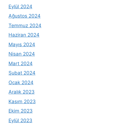
Eylül 2024
Ağustos 2024
Temmuz 2024
Haziran 2024
Mayıs 2024
Nisan 2024
Mart 2024
Şubat 2024
Ocak 2024
Aralık 2023
Kasım 2023
Ekim 2023
Eylül 2023