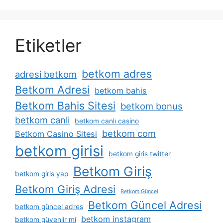
Etiketler
betkom adres
adresi betkom
Betkom Adresi
betkom bahis
Betkom Bahis Sitesi
betkom bonus
betkom canli
betkom canlı casino
betkom com
Betkom Casino Sitesi
betkom girisi
betkom giris twitter
Betkom Giriş
betkom giris yap
Betkom Giriş Adresi
Betkom Güncel
Betkom Güncel Adresi
betkom güncel adres
betkom instagram
betkom güvenlir mi