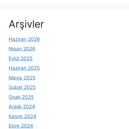
Arşivler
Haziran 2026
Nisan 2026
Eylül 2025
Haziran 2025
Mayıs 2025
Şubat 2025
Ocak 2025
Aralık 2024
Kasım 2024
Ekim 2024