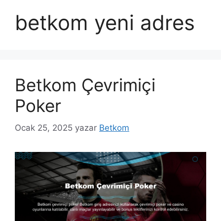
betkom yeni adres
Betkom Çevrimiçi
Poker
Ocak 25, 2025
yazar
Betkom