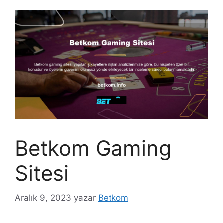
Betkom Gaming
Sitesi
Aralık 9, 2023
yazar
Betkom