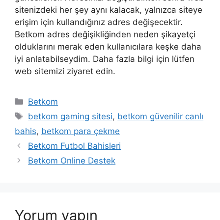
sitenizdeki her şey aynı kalacak, yalnızca siteye
erişim için kullandığınız adres değişecektir.
Betkom adres değişikliğinden neden şikayetçi
olduklarını merak eden kullanıcılara keşke daha
iyi anlatabilseydim. Daha fazla bilgi için lütfen
web sitemizi ziyaret edin.
Kategoriler
Betkom
Etiketler
betkom gaming sitesi
,
betkom güvenilir canlı
bahis
,
betkom para çekme
Betkom Futbol Bahisleri
Betkom Online Destek
Yorum yapın