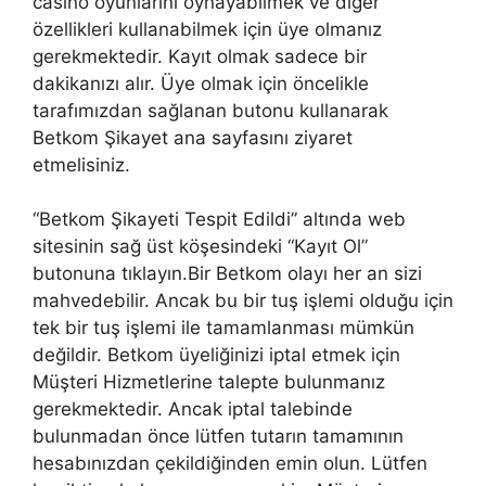
casino oyunlarını oynayabilmek ve diğer
özellikleri kullanabilmek için üye olmanız
gerekmektedir. Kayıt olmak sadece bir
dakikanızı alır. Üye olmak için öncelikle
tarafımızdan sağlanan butonu kullanarak
Betkom Şikayet ana sayfasını ziyaret
etmelisiniz.
“Betkom Şikayeti Tespit Edildi” altında web
sitesinin sağ üst köşesindeki “Kayıt Ol”
butonuna tıklayın.Bir Betkom olayı her an sizi
mahvedebilir. Ancak bu bir tuş işlemi olduğu için
tek bir tuş işlemi ile tamamlanması mümkün
değildir. Betkom üyeliğinizi iptal etmek için
Müşteri Hizmetlerine talepte bulunmanız
gerekmektedir. Ancak iptal talebinde
bulunmadan önce lütfen tutarın tamamının
hesabınızdan çekildiğinden emin olun. Lütfen