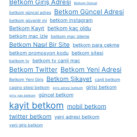
Betkom Giriş Adresi
Betkom Güncel
Betkom Güncel Adresi
betkom güncel adres
betkom instagram
betkom güvenlir mi
Betkom Kayıt
betkom kaç oldu
betkom maç izle
betkom maç izleme
Betkom Nasıl Bir Site
betkom para çekme
betkom promosyon kodu
betkom sitesi
betkom tv canli maç
betkom tv
Betkom Twitter
Betkom Yeni Adresi
Betkom Şikayet
Betkom Yeni Giriş
canli betkom
girisi betkom
casino sitesi betkom
giris adresi betkom
güncel betkom
giris yap betkom
kayit betkom
mobil betkom
twitter betkom
yeni adresi betkom
yeni giris betkom