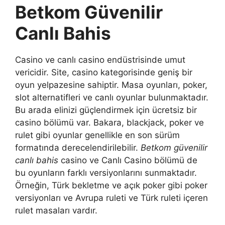
Betkom Güvenilir
Canlı Bahis
Casino ve canlı casino endüstrisinde umut
vericidir. Site, casino kategorisinde geniş bir
oyun yelpazesine sahiptir. Masa oyunları, poker,
slot alternatifleri ve canlı oyunlar bulunmaktadır.
Bu arada elinizi güçlendirmek için ücretsiz bir
casino bölümü var. Bakara, blackjack, poker ve
rulet gibi oyunlar genellikle en son sürüm
formatında derecelendirilebilir.
Betkom güvenilir
canlı bahis
casino ve Canlı Casino bölümü de
bu oyunların farklı versiyonlarını sunmaktadır.
Örneğin, Türk bekletme ve açık poker gibi poker
versiyonları ve Avrupa ruleti ve Türk ruleti içeren
rulet masaları vardır.