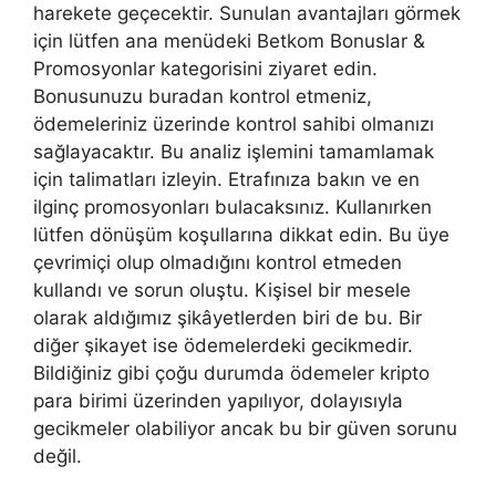
harekete geçecektir. Sunulan avantajları görmek
için lütfen ana menüdeki Betkom Bonuslar &
Promosyonlar kategorisini ziyaret edin.
Bonusunuzu buradan kontrol etmeniz,
ödemeleriniz üzerinde kontrol sahibi olmanızı
sağlayacaktır. Bu analiz işlemini tamamlamak
için talimatları izleyin. Etrafınıza bakın ve en
ilginç promosyonları bulacaksınız. Kullanırken
lütfen dönüşüm koşullarına dikkat edin. Bu üye
çevrimiçi olup olmadığını kontrol etmeden
kullandı ve sorun oluştu. Kişisel bir mesele
olarak aldığımız şikâyetlerden biri de bu. Bir
diğer şikayet ise ödemelerdeki gecikmedir.
Bildiğiniz gibi çoğu durumda ödemeler kripto
para birimi üzerinden yapılıyor, dolayısıyla
gecikmeler olabiliyor ancak bu bir güven sorunu
değil.