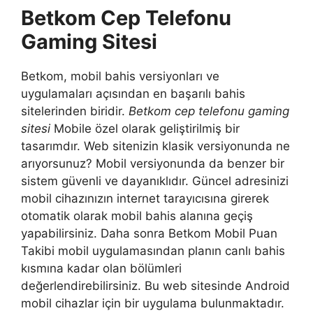
Betkom Cep Telefonu
Gaming Sitesi
Betkom, mobil bahis versiyonları ve
uygulamaları açısından en başarılı bahis
sitelerinden biridir.
Betkom cep telefonu gaming
sitesi
Mobile özel olarak geliştirilmiş bir
tasarımdır. Web sitenizin klasik versiyonunda ne
arıyorsunuz? Mobil versiyonunda da benzer bir
sistem güvenli ve dayanıklıdır. Güncel adresinizi
mobil cihazınızın internet tarayıcısına girerek
otomatik olarak mobil bahis alanına geçiş
yapabilirsiniz. Daha sonra Betkom Mobil Puan
Takibi mobil uygulamasından planın canlı bahis
kısmına kadar olan bölümleri
değerlendirebilirsiniz. Bu web sitesinde Android
mobil cihazlar için bir uygulama bulunmaktadır.