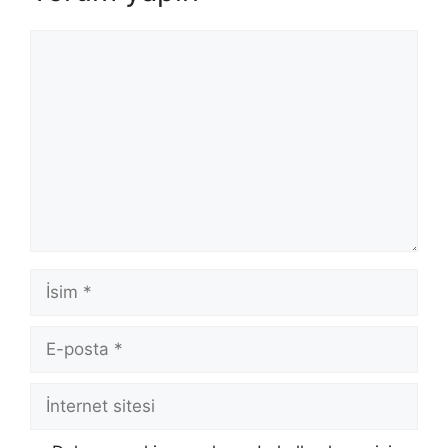
Yorum
İsim
E-
posta
İnternet
sitesi