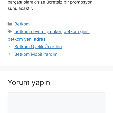
parçası olarak size ücretsiz bir promosyon
sunulacaktır.
Kategoriler
Betkom
Etiketler
betkom çevrimiçi poker
,
betkom girisi
,
betkom yeni adres
Betkom Üyelik Ücretleri
Betkom Mobil Yardım
Yorum yapın
Yorum