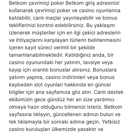
Betkom çevrimiçi poker Betkom giriş adresinizi
kullanarak çevrimiçi poker ve casino oyunlarına
katılabilir, canlı maçlar yayınlayabilir ve bonus
tekliflerinizi kontrol edebilirsiniz. Bu yaklaşım
izlenerek müşteriler için en ilgi çekici adreslerin
ve ihtiyaçlarını karşılayan türlerin belirlenmesini
içeren kayıt süreci verimli bir şekilde
tamamlanabilmektedir. Katıldığınız anda, bir
casino oyunundaki her yatırım, tavsiye veya
kayıp için orantılı bonuslar alırsınız. Bonuslara
yatırım yapma, casino indirimleri veya bonus
kaybeden slot oyunları hakkında en güncel
bilgiler için ana sayfamıza göz atın. Canlı destek
ekibimizin gece gündüz her an size yardımcı
olmaya hazır olduğunu bilmenizi isteriz. Betkom
sayfasına tıklayın, güncellenen adınızı bulun ve
tek tıklamayla bir sonraki adıma geçin. Yetkisiz
casino kuruluşları ülkemizde yasaktır ve