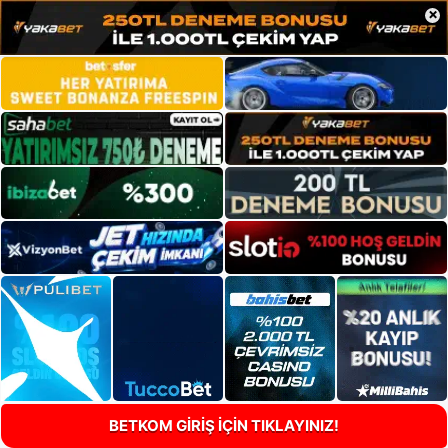
×
BETKOM GİRİŞ İÇİN TIKLAYINIZ!