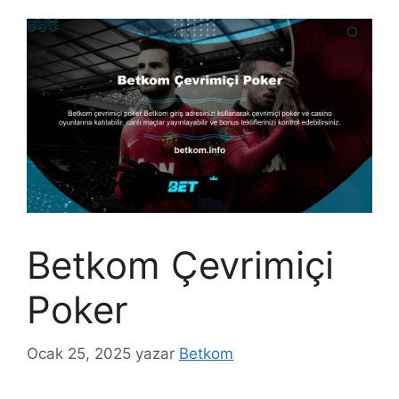
Betkom Çevrimiçi
Poker
Ocak 25, 2025
yazar
Betkom