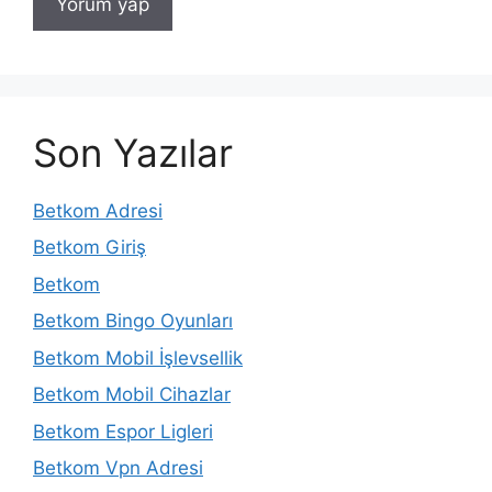
Son Yazılar
Betkom Adresi
Betkom Giriş
Betkom
Betkom Bingo Oyunları
Betkom Mobil İşlevsellik
Betkom Mobil Cihazlar
Betkom Espor Ligleri
Betkom Vpn Adresi